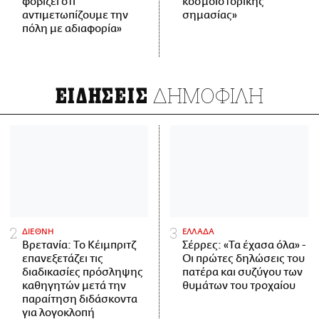
φοβίζει ότι
κοσμοϊστορικής
αντιμετωπίζουμε την
σημασίας»
πόλη με αδιαφορία»
ΔΗΜΟΦΙΛΗ
ΕΙΔΗΣΕΙΣ
ΔΙΕΘΝΗ
ΕΛΛΑΔΑ
Βρετανία: Το Κέιμπριτζ
Σέρρες: «Τα έχασα όλα» -
επανεξετάζει τις
Οι πρώτες δηλώσεις του
διαδικασίες πρόσληψης
πατέρα και συζύγου των
καθηγητών μετά την
θυμάτων του τροχαίου
παραίτηση διδάσκοντα
για λογοκλοπή