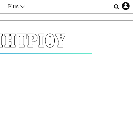
Plus
Θέματα
Συνεντεύξεις
Videos
ΜΗΤΡΙΟΥ
τα
Αφιερώματα
Ζώδια
Εξομολογήσεις
Blogs
η
Οι Αθηναίοι
Απώλειες
Lgbtqi+
Επιλογές