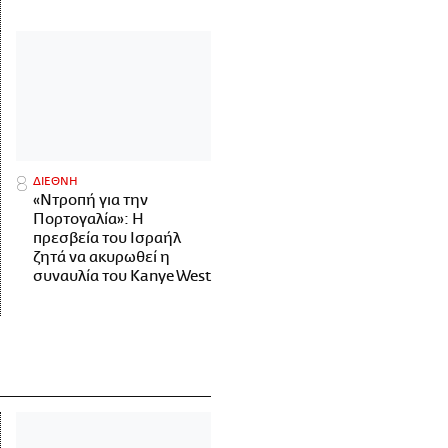
ΔΙΕΘΝΗ
«Ντροπή για την
Πορτογαλία»: Η
πρεσβεία του Ισραήλ
ζητά να ακυρωθεί η
συναυλία του Kanye West