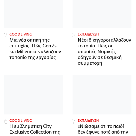
GOOD LIVING
ΕΚΠΑΙΔΕΥΣΗ
Μια νέα οπτική της
Νέοι δικηγόροι αλλάζουν
επιτυχίας: Πώς Gen Zs
το τοπίο: Πώς οι
και Millennials αλλάζουν
σπουδές Νομικής
το τοπίο της εργασίας
οδηγούν σε θεσμική
συμμετοχή
GOOD LIVING
ΕΚΠΑΙΔΕΥΣΗ
Η εμβληματική City
«Νιώσαμε ότι το παιδί
Exclusive Collection της
δεν έφυγε ποτέ από την