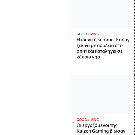
GOOD LIVING
Η ιδανική summer Friday
ξεκινά με δουλειά στο
σπίτι και καταλήγει σε
κάποιο νησί
GOOD LIVING
Οι εργαζόμενοι της
Kaizen Gaming βίωσαν