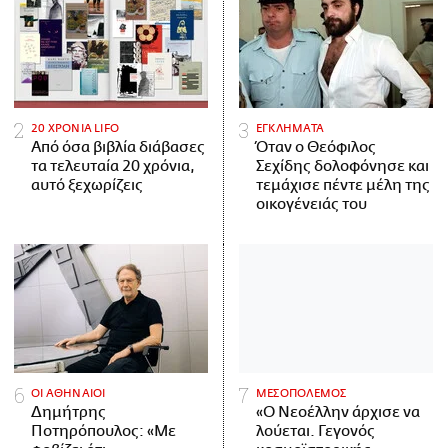
20 ΧΡΟΝΙΑ LIFO
ΕΓΚΛΗΜΑΤΑ
Από όσα βιβλία διάβασες
Όταν ο Θεόφιλος
τα τελευταία 20 χρόνια,
Σεχίδης δολοφόνησε και
αυτό ξεχωρίζεις
τεμάχισε πέντε μέλη της
οικογένειάς του
ΟΙ ΑΘΗΝΑΙΟΙ
ΜΕΣΟΠΟΛΕΜΟΣ
Δημήτρης
«Ο Νεοέλλην άρχισε να
Ποτηρόπουλος: «Με
λούεται. Γεγονός