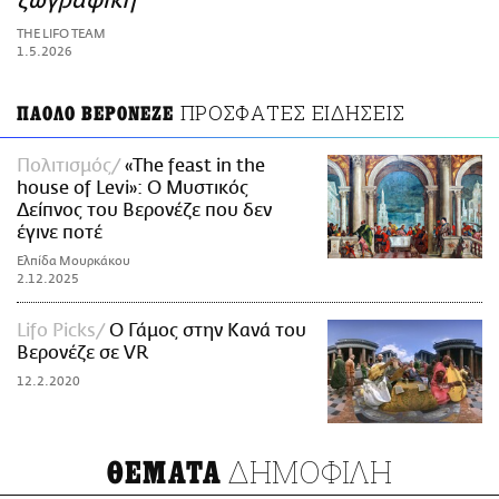
ζωγραφική
ΑΜΠΑ
THE LIFO TEAM
PRINT
1.5.2026
ΠΡΟΣΦΑΤΕΣ ΕΙΔΗΣΕΙΣ
ΠΑΟΛΟ ΒΕΡΟΝΕΖΕ
Πολιτισμός
«The feast in the
house of Levi»: O Μυστικός
Δείπνος του Βερονέζε που δεν
έγινε ποτέ
Ελπίδα Μουρκάκου
2.12.2025
Lifo Picks
Ο Γάμος στην Κανά του
Βερονέζε σε VR
12.2.2020
ΔΗΜΟΦΙΛΗ
ΘΕΜΑΤΑ