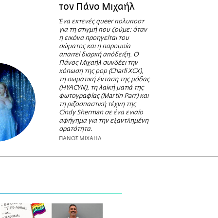
τον Πάνο Μιχαήλ
Ένα εκτενές queer πολυποστ
για τη στιγμή που ζούμε: όταν
η εικόνα προηγείται του
σώματος και η παρουσία
απαιτεί διαρκή απόδειξη. Ο
Πάνος Μιχαήλ συνδέει την
κόπωση της pop (Charli XCX),
τη σωματική ένταση της μόδας
(HYACYN), τη λαϊκή ματιά της
φωτογραφίας (Martin Parr) και
τη ριζοσπαστική τέχνη της
Cindy Sherman σε ένα ενιαίο
αφήγημα για την εξαντλημένη
ορατότητα.
ΠΑΝΟΣ ΜΙΧΑΗΛ