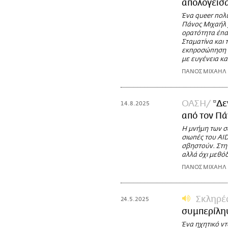
απολογείσα
Ένα queer πολυ
Πάνος Μιχαήλ 
ορατότητα έπαψ
Σταματίνα και 
εκπροσώπηση α
με ευγένεια κα
ΠΑΝΟΣ ΜΙΧΑΗΛ
ΟΑΣΗ
*Δε
14.8.2025
από τον Π
Η μνήμη των σω
σιωπές του AID
σβηστούν. Στη
αλλά όχι μεθόδ
ΠΑΝΟΣ ΜΙΧΑΗΛ
Σκληρέ
24.5.2025
συμπερίλη
Ένα ηχητικό ν