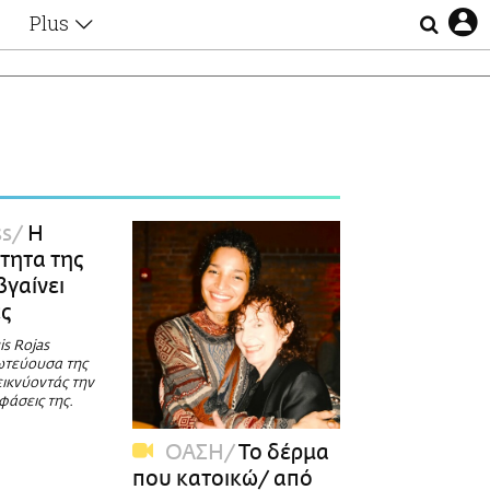
Plus
Θέματα
Συνεντεύξεις
Videos
τα
Αφιερώματα
Ζώδια
Εξομολογήσεις
Blogs
η
s
Η
Οι Αθηναίοι
ότητα της
Απώλειες
γαίνει
Lgbtqi+
ές
Επιλογές
s Rojas
ωτεύουσα της
εικνύοντάς την
φάσεις της.
ΟΑΣΗ
Το δέρμα
που κατοικώ/ από