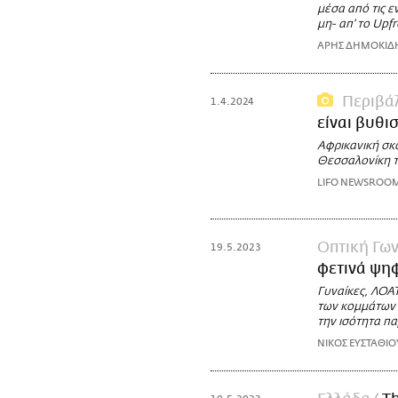
μέσα από τις 
μη- απ' το Upf
ΑΡΗΣ ΔΗΜΟΚΙΔ
Περιβά
1.4.2024
είναι βυθι
Αφρικανική σκό
Θεσσαλονίκη τ
LIFO NEWSROO
Οπτική Γων
19.5.2023
φετινά ψη
Γυναίκες, ΛΟΑ
των κομμάτων ε
την ισότητα πα
ΝΙΚΟΣ ΕΥΣΤΑΘΙΟ