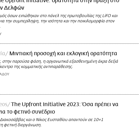
e Upfront Initiative: ορατότητα στην πράξη στο
ν Δελφών
μός όσων ειπώθηκαν στο πάνελ της πρωτοβουλίας της LiFO και
ια την συμπερίληψη, την ισότητα και την ποικιλομορφία στον
.
Υ
ία
Μιντιακή προσοχή και εκλογική ορατότητα
, στην παρούσα φάση, η οργανωτικά εξασθενημένη άκρα δεξιά
ίκεντρο της κομματικής αντιπαράθεσης.
ΙΑΔΟΥ
deos
The Upfront Initiative 2023: Όσα πρέπει να
για το φετινό συνέδριο
Διακοσάββας και ο Νίκος Ευσταθίου απαντούν σε 10+1
τη φετινή διοργάνωση.