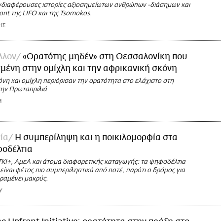
ενδιαφέρουσες ιστορίες αξιοσημείωτων ανθρώπων -διάσημων και
ront της LIFO και της Tsomokos.
ΗΣ
λλον
«Ορατότης μηδέν» στη Θεσσαλονίκη που
σμένη στην ομίχλη και την αφρικανική σκόνη
νη και ομίχλη περιόρισαν την ορατότητα στο ελάχιστο στη
ην Πρωταπριλιά
M
ία
Η συμπερίληψη και η ποικιλομορφία στα
φοδέλτια
ΤΚΙ+, ΑμεΑ και άτομα διαφορετικής καταγωγής: τα ψηφοδέλτια
ίναι φέτος πιο συμπεριληπτικά από ποτέ, παρότι ο δρόμος για
ραμένει μακρύς.
Υ