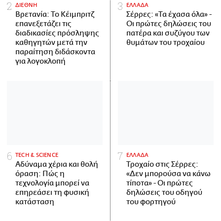
ΔΙΕΘΝΗ
ΕΛΛΑΔΑ
Βρετανία: Το Κέιμπριτζ
Σέρρες: «Τα έχασα όλα» -
επανεξετάζει τις
Οι πρώτες δηλώσεις του
διαδικασίες πρόσληψης
πατέρα και συζύγου των
καθηγητών μετά την
θυμάτων του τροχαίου
παραίτηση διδάσκοντα
για λογοκλοπή
ΤECH & SCIENCE
ΕΛΛΑΔΑ
Αδύναμα χέρια και θολή
Τροχαίο στις Σέρρες:
όραση: Πώς η
«Δεν μπορούσα να κάνω
τεχνολογία μπορεί να
τίποτα» - Οι πρώτες
επηρεάσει τη φυσική
δηλώσεις του οδηγού
κατάσταση
του φορτηγού