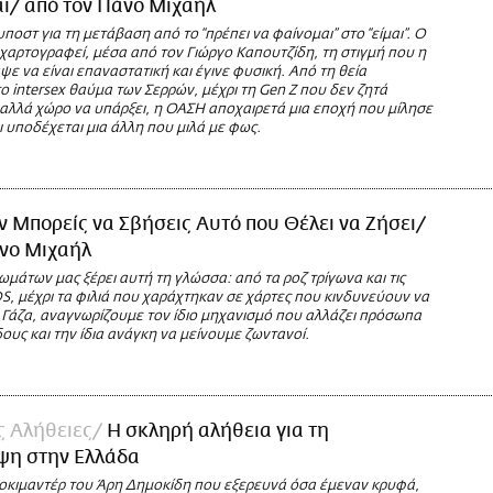
ι/ από τον Πάνο Μιχαήλ
ποστ για τη μετάβαση από το “πρέπει να φαίνομαι” στο “είμαι”. Ο
χαρτογραφεί, μέσα από τον Γιώργο Καπουτζίδη, τη στιγμή που η
ε να είναι επαναστατική και έγινε φυσική. Από τη θεία
το intersex θαύμα των Σερρών, μέχρι τη Gen Z που δεν ζητά
λλά χώρο να υπάρξει, η ΟΑΣΗ αποχαιρετά μια εποχή που μίλησε
ι υποδέχεται μια άλλη που μιλά με φως.
ν Μπορείς να Σβήσεις Αυτό που Θέλει να Ζήσει/
άνο Μιχαήλ
μάτων μας ξέρει αυτή τη γλώσσα: από τα ροζ τρίγωνα και τις
S, μέχρι τα φιλιά που χαράχτηκαν σε χάρτες που κινδυνεύουν να
 Γάζα, αναγνωρίζουμε τον ίδιο μηχανισμό που αλλάζει πρόσωπα
ους και την ίδια ανάγκη να μείνουμε ζωντανοί.
ς Αλήθειες
Η σκληρή αλήθεια για τη
ψη στην Ελλάδα
τοκιμαντέρ του Άρη Δημοκίδη που εξερευνά όσα έμεναν κρυφά,