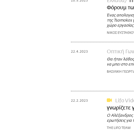
Ελλάδα
Th
10.5.2023
Φόρουμ τω
Ένας απολογισ
της Tsomokos γ
χώρο εργασίας
ΝΙΚΟΣ ΕΥΣΤΑΘΙΟ
Οπτική Γων
22.4.2023
Θα ήταν λάθος
να μπει στο επ
ΒΑΣΙΛΙΚΗ ΓΕΩΡΓ
Lifo Vi
22.2.2023
γνωρίζετε 
Ο Αλέξανδρος 
ερωτήσεις για 
THE LIFO TEAM