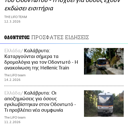
του Οδοντωτού - Τι ισχύει για όσους έχουν
ΑΜΠΑ
εκδώσει εισιτήρια
PRINT
THE LIFO TEAM
12.3.2026
ΠΡΟΣΦΑΤΕΣ ΕΙΔΗΣΕΙΣ
ΟΔΟΝΤΩΤΟΣ
Ελλάδα
Καλάβρυτα:
Καταργούνται σήμερα τα
δρομολόγια για τον Οδοντωτό - Η
ανακοίνωση της Hellenic Train
The LiFO team
14.2.2026
Ελλάδα
Καλάβρυτα: Οι
αποζημιώσεις για όσους
εγκλωβίστηκαν στον Οδοντωτό -
Τι προβλέπει νέα συμφωνία
The LiFO team
11.2.2026