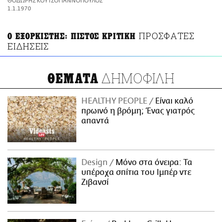
ΘΟΔΩΡΗΣ ΚΟΥΤΣΟΓΙΑΝΝΟΠΟΥΛΟΣ
ΑΜΠΑ
1.1.1970
PRINT
ΠΡΟΣΦΑΤΕΣ
Ο ΕΞΟΡΚΙΣΤΗΣ: ΠΙΣΤΟΣ ΚΡΙΤΙΚΗ
ΕΙΔΗΣΕΙΣ
ΔΗΜΟΦΙΛΗ
ΘΕΜΑΤΑ
HEALTHY PEOPLE
Είναι καλό
πρωινό η βρόμη; Ένας γιατρός
απαντά
Design
Μόνο στα όνειρα: Τα
υπέροχα σπίτια του Ιμπέρ ντε
Ζιβανσί