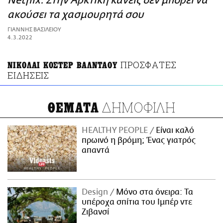
Netflix: Στην Αρκτική κανείς δεν μπορεί να
ΑΜΠΑ
ακούσει τα χασμουρητά σου
PRINT
ΓΙΑΝΝΗΣ ΒΑΣΙΛΕΙΟΥ
4.3.2022
ΠΡΟΣΦΑΤΕΣ
ΝΙΚΟΛΑΙ ΚΟΣΤΕΡ ΒΑΛΝΤΑΟΥ
ΕΙΔΗΣΕΙΣ
ΔΗΜΟΦΙΛΗ
ΘΕΜΑΤΑ
HEALTHY PEOPLE
Είναι καλό
πρωινό η βρόμη; Ένας γιατρός
απαντά
Design
Μόνο στα όνειρα: Τα
υπέροχα σπίτια του Ιμπέρ ντε
Ζιβανσί