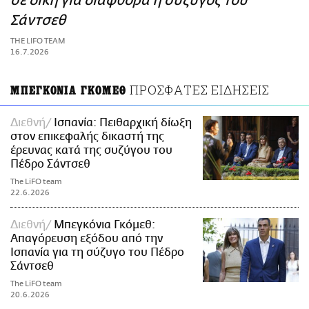
σε δίκη για διαφθορά η σύζυγος του
ΑΜΠΑ
Σάντσεθ
PRINT
THE LIFO TEAM
16.7.2026
ΠΡΟΣΦΑΤΕΣ ΕΙΔΗΣΕΙΣ
ΜΠΕΓΚΟΝΙΑ ΓΚΟΜΕΘ
Διεθνή
Ισπανία: Πειθαρχική δίωξη
στον επικεφαλής δικαστή της
έρευνας κατά της συζύγου του
Πέδρο Σάντσεθ
The LiFO team
22.6.2026
Διεθνή
Μπεγκόνια Γκόμεθ:
Απαγόρευση εξόδου από την
Ισπανία για τη σύζυγο του Πέδρο
Σάντσεθ
The LiFO team
20.6.2026