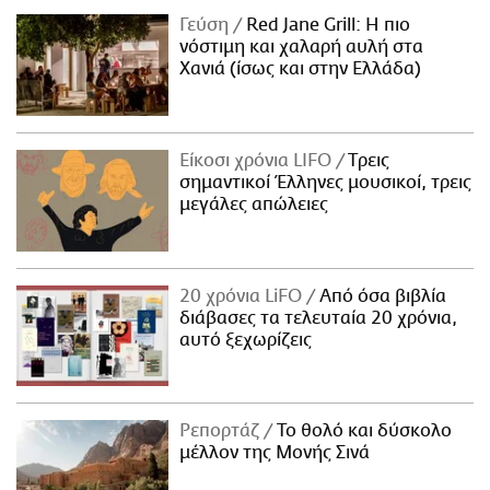
Γεύση
Red Jane Grill: Η πιο
νόστιμη και χαλαρή αυλή στα
Χανιά (ίσως και στην Ελλάδα)
Είκοσι χρόνια LIFO
Tρεις
σημαντικοί Έλληνες μουσικοί, τρεις
μεγάλες απώλειες
20 χρόνια LiFO
Από όσα βιβλία
διάβασες τα τελευταία 20 χρόνια,
αυτό ξεχωρίζεις
Ρεπορτάζ
Το θολό και δύσκολο
μέλλον της Μονής Σινά