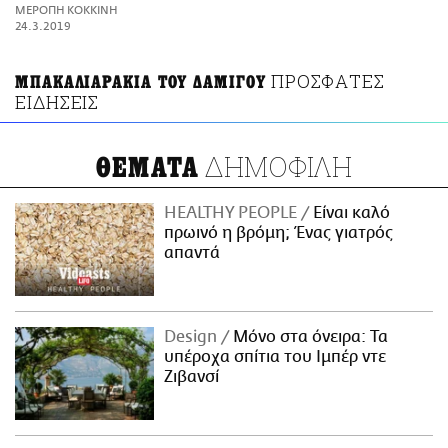
ΑΜΠΑ
ΜΕΡΟΠΗ ΚΟΚΚΙΝΗ
PRINT
24.3.2019
ΠΡΟΣΦΑΤΕΣ
ΜΠΑΚΑΛΙΑΡΑΚΙΑ ΤΟΥ ΔΑΜΙΓΟΥ
ΕΙΔΗΣΕΙΣ
ΔΗΜΟΦΙΛΗ
ΘΕΜΑΤΑ
HEALTHY PEOPLE
Είναι καλό
πρωινό η βρόμη; Ένας γιατρός
απαντά
Design
Μόνο στα όνειρα: Τα
υπέροχα σπίτια του Ιμπέρ ντε
Ζιβανσί