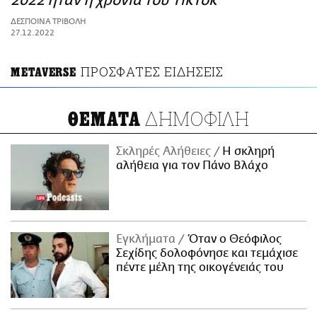
2022 ήταν η χρονιά του TikTok
ΑΜΠΑ
ΔΕΣΠΟΙΝΑ ΤΡΙΒΟΛΗ
PRINT
27.12.2022
ΠΡΟΣΦΑΤΕΣ ΕΙΔΗΣΕΙΣ
ΜETAVERSE
ΔΗΜΟΦΙΛΗ
ΘΕΜΑΤΑ
Σκληρές Αλήθειες
H σκληρή
αλήθεια για τον Πάνο Βλάχο
Εγκλήματα
Όταν ο Θεόφιλος
Σεχίδης δολοφόνησε και τεμάχισε
πέντε μέλη της οικογένειάς του