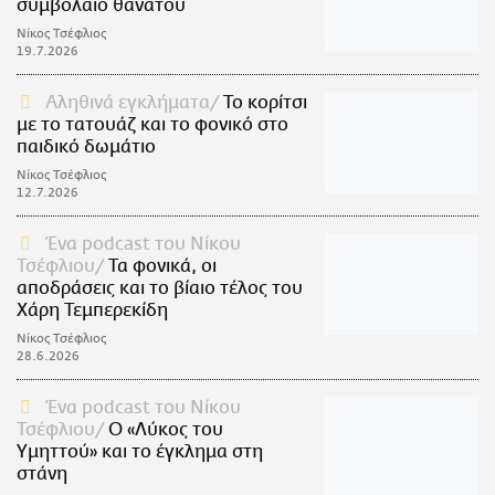
συμβόλαιο θανάτου
Νίκος Τσέφλιος
19.7.2026
Αληθινά εγκλήματα
Το κορίτσι
με το τατουάζ και το φονικό στο
παιδικό δωμάτιο
Νίκος Τσέφλιος
12.7.2026
Ένα podcast του Νίκου
Τσέφλιου
Τα φονικά, οι
αποδράσεις και το βίαιο τέλος του
Χάρη Τεμπερεκίδη
Νίκος Τσέφλιος
28.6.2026
Ένα podcast του Νίκου
Τσέφλιου
Ο «Λύκος του
Υμηττού» και το έγκλημα στη
στάνη