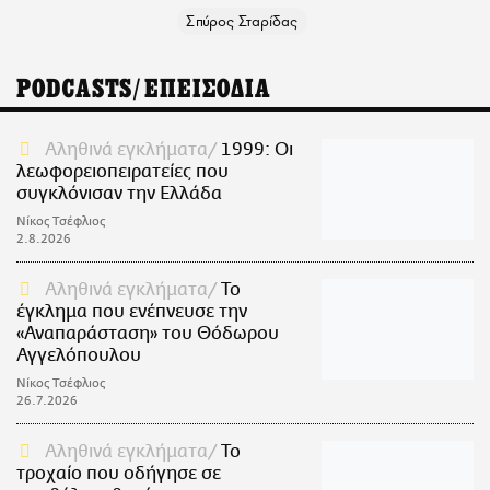
Σπύρος Σταρίδας
PODCASTS/ΕΠΕΙΣΟΔΙΑ
Αληθινά εγκλήματα
1999: Οι
λεωφορειοπειρατείες που
συγκλόνισαν την Ελλάδα
Νίκος Τσέφλιος
2.8.2026
Αληθινά εγκλήματα
Το
έγκλημα που ενέπνευσε την
«Αναπαράσταση» του Θόδωρου
Αγγελόπουλου
Νίκος Τσέφλιος
26.7.2026
Αληθινά εγκλήματα
Το
τροχαίο που οδήγησε σε