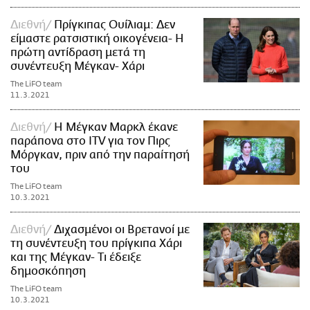
Διεθνή
Πρίγκιπας Ουίλιαμ: Δεν
είμαστε ρατσιστική οικογένεια- Η
πρώτη αντίδραση μετά τη
συνέντευξη Μέγκαν- Χάρι
The LiFO team
11.3.2021
Διεθνή
Η Μέγκαν Μαρκλ έκανε
παράπονα στο ITV για τον Πιρς
Μόργκαν, πριν από την παραίτησή
του
The LiFO team
10.3.2021
Διεθνή
Διχασμένοι οι Βρετανοί με
τη συνέντευξη του πρίγκιπα Χάρι
και της Μέγκαν- Τι έδειξε
δημοσκόπηση
The LiFO team
10.3.2021