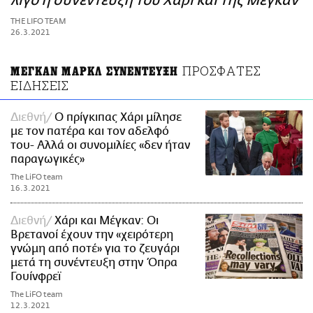
λίγο η συνέντευξη του Χάρι και της Μέγκαν
ΑΜΠΑ
THE LIFO TEAM
PRINT
26.3.2021
ΠΡΟΣΦΑΤΕΣ
ΜΕΓΚΑΝ ΜΑΡΚΛ ΣΥΝΕΝΤΕΥΞΗ
ΕΙΔΗΣΕΙΣ
Διεθνή
Ο πρίγκιπας Χάρι μίλησε
με τον πατέρα και τον αδελφό
του- Αλλά οι συνομιλίες «δεν ήταν
παραγωγικές»
The LiFO team
16.3.2021
Διεθνή
Χάρι και Μέγκαν: Οι
Βρετανοί έχουν την «χειρότερη
γνώμη από ποτέ» για το ζευγάρι
μετά τη συνέντευξη στην Όπρα
Γουίνφρεϊ
The LiFO team
12.3.2021