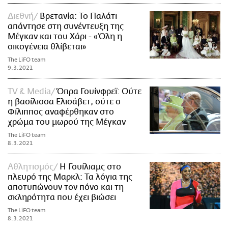
Διεθνή
Βρετανία: Το Παλάτι
απάντησε στη συνέντευξη της
Μέγκαν και του Χάρι - «Όλη η
οικογένεια θλίβεται»
The LiFO team
9.3.2021
TV & Media
Όπρα Γουίνφρεϊ: Ούτε
η βασίλισσα Ελισάβετ, ούτε ο
Φίλιππος αναφέρθηκαν στο
χρώμα του μωρού της Μέγκαν
The LiFO team
8.3.2021
Αθλητισμός
Η Γουίλιαμς στο
πλευρό της Μαρκλ: Τα λόγια της
αποτυπώνουν τον πόνο και τη
σκληρότητα που έχει βιώσει
The LiFO team
8.3.2021