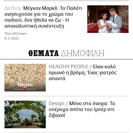
Διεθνή
Μέγκαν Μαρκλ: Το Παλάτι
ανησυχούσε για το χρώμα του
παιδιού, δεν ήθελα να ζω - Η
αποκαλυπτική συνέντευξη
The LiFO team
8.3.2021
ΔΗΜΟΦΙΛΗ
ΘΕΜΑΤΑ
HEALTHY PEOPLE
Είναι καλό
πρωινό η βρόμη; Ένας γιατρός
απαντά
Design
Μόνο στα όνειρα: Τα
υπέροχα σπίτια του Ιμπέρ ντε
Ζιβανσί