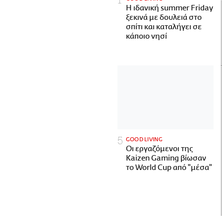
Η ιδανική summer Friday
ξεκινά με δουλειά στο
σπίτι και καταλήγει σε
κάποιο νησί
GOOD LIVING
Οι εργαζόμενοι της
Kaizen Gaming βίωσαν
το World Cup από "μέσα"