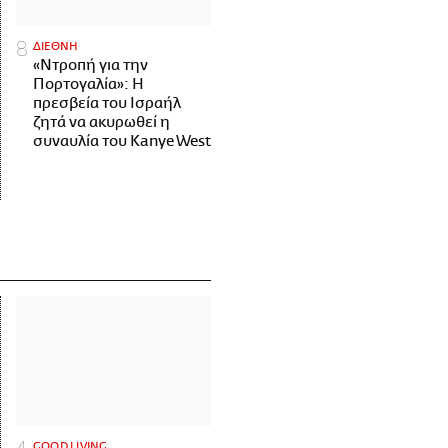
ΔΙΕΘΝΗ
«Ντροπή για την
Πορτογαλία»: Η
πρεσβεία του Ισραήλ
ζητά να ακυρωθεί η
συναυλία του Kanye West
GOOD LIVING