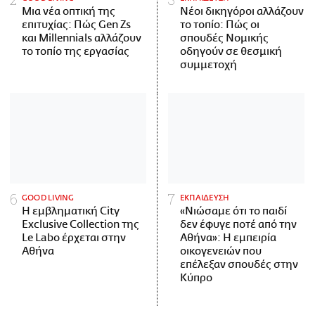
Μια νέα οπτική της
Νέοι δικηγόροι αλλάζουν
επιτυχίας: Πώς Gen Zs
το τοπίο: Πώς οι
και Millennials αλλάζουν
σπουδές Νομικής
το τοπίο της εργασίας
οδηγούν σε θεσμική
συμμετοχή
GOOD LIVING
ΕΚΠΑΙΔΕΥΣΗ
Η εμβληματική City
«Νιώσαμε ότι το παιδί
Exclusive Collection της
δεν έφυγε ποτέ από την
Le Labo έρχεται στην
Αθήνα»: Η εμπειρία
Αθήνα
οικογενειών που
επέλεξαν σπουδές στην
Κύπρο