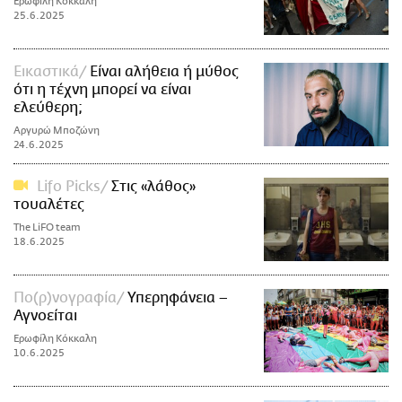
Ερωφίλη Κόκκαλη
25.6.2025
Εικαστικά
Είναι αλήθεια ή μύθος
ότι η τέχνη μπορεί να είναι
ελεύθερη;
Αργυρώ Μποζώνη
24.6.2025
Lifo Picks
Στις «λάθος»
τουαλέτες
The LiFO team
18.6.2025
Πο(ρ)νογραφία
Υπερηφάνεια –
Αγνοείται
Ερωφίλη Κόκκαλη
10.6.2025