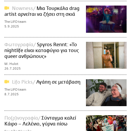
Nowness
Mια Τουρκάλα drag
artist αρνείται να ζήσει στη σκιά
The LiFO team
5.9.2025
Φωτογραφία
Spyros Rennt: «Το
nightlife είναι καταφύγιο για τους
queer ανθρώπους»
M. Hulot
26.7.2025
Lifo Picks
Αγάπη σε μετάβαση
The LiFO team
8.7.2025
Πο(ρ)νογραφία
Σύνταγμα καλεί
Κάιρο – Λελένιο, γύρνα πίσω