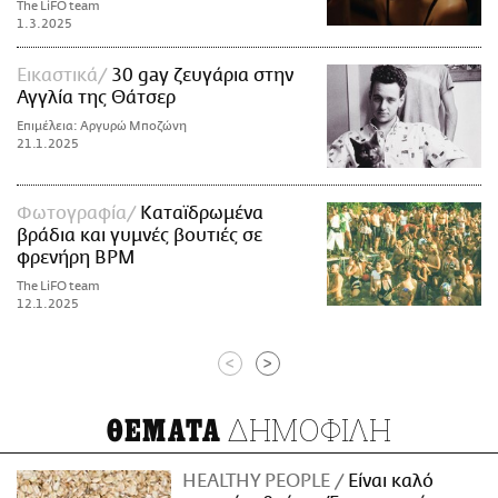
The LiFO team
1.3.2025
Εικαστικά
30 gay ζευγάρια στην
Αγγλία της Θάτσερ
Επιμέλεια: Αργυρώ Μποζώνη
21.1.2025
Φωτογραφία
Καταϊδρωμένα
βράδια και γυμνές βουτιές σε
φρενήρη ΒPM
The LiFO team
12.1.2025
<
>
ΔΗΜΟΦΙΛΗ
ΘΕΜΑΤΑ
HEALTHY PEOPLE
Είναι καλό