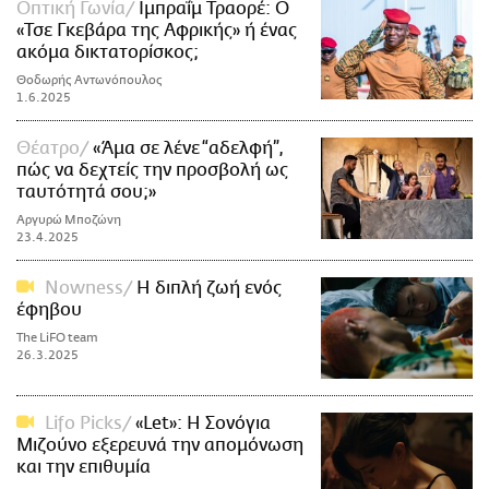
Οπτική Γωνία
Ιμπραΐμ Τραορέ: O
«Τσε Γκεβάρα της Αφρικής» ή ένας
ακόμα δικτατορίσκος;
Θοδωρής Αντωνόπουλος
1.6.2025
Θέατρο
«Άμα σε λένε “αδελφή”,
πώς να δεχτείς την προσβολή ως
ταυτότητά σου;»
Αργυρώ Μποζώνη
23.4.2025
Nowness
Η διπλή ζωή ενός
έφηβου
The LiFO team
26.3.2025
Lifo Picks
«Let»: Η Σονόγια
Μιζούνο εξερευνά την απομόνωση
και την επιθυμία