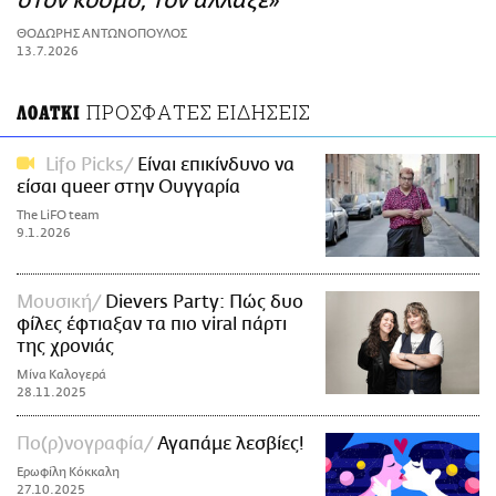
στον κόσμο, τον άλλαξε»
ΑΜΠΑ
ΘΟΔΩΡΗΣ ΑΝΤΩΝΟΠΟΥΛΟΣ
PRINT
13.7.2026
ΠΡΟΣΦΑΤΕΣ ΕΙΔΗΣΕΙΣ
ΛΟΑΤΚΙ
Lifo Picks
Είναι επικίνδυνο να
είσαι queer στην Ουγγαρία
The LiFO team
9.1.2026
Μουσική
Dievers Party: Πώς δυο
φίλες έφτιαξαν τα πιο viral πάρτι
της χρονιάς
Μίνα Καλογερά
28.11.2025
Πο(ρ)νογραφία
Αγαπάμε λεσβίες!
Ερωφίλη Κόκκαλη
27.10.2025