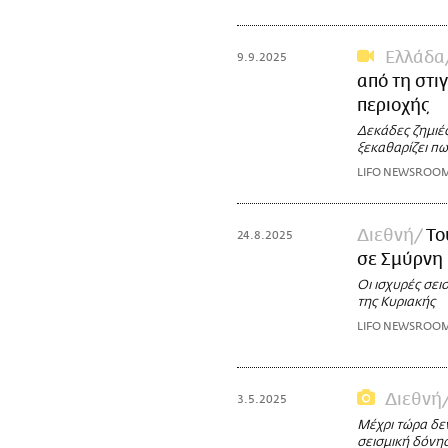
Ελλάδα
9.9.2025
από τη στι
περιοχής
Δεκάδες ζημιές
ξεκαθαρίζει πω
LIFO NEWSROO
Διεθνή
Το
24.8.2025
σε Σμύρνη 
Οι ισχυρές σε
της Κυριακής
LIFO NEWSROO
Διεθνή
3.5.2025
Μέχρι τώρα δεν
σεισμική δόνη