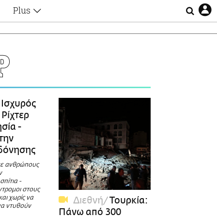
Plus
Θέματα
Συνεντεύξεις
Videos
Ρ
τα
Αφιερώματα
Ζώδια
Εξομολογήσεις
Blogs
η
Ισχυρός
Οι Αθηναίοι
 Ρίχτερ
Απώλειες
σία -
Lgbtqi+
την
Επιλογές
 δόνησης
με ανθρώπους
ν
σπίτια -
ντρομοι στους
αι χωρίς να
Διεθνή
Τουρκία:
να ντυθούν
Πάνω από 300