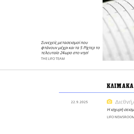
Συνεχείς μετασεισμοί που
φτάνουν μέχρι και τα 5 Ρίχτερ το
τελευταίο 24ωρο στο νησί
THE LIFO TEAM
ΚΛΙΜΑΚΑ
Διεθνή
22.9.2025
Η ισχυρή σεισμ
LIFO NEWSROO