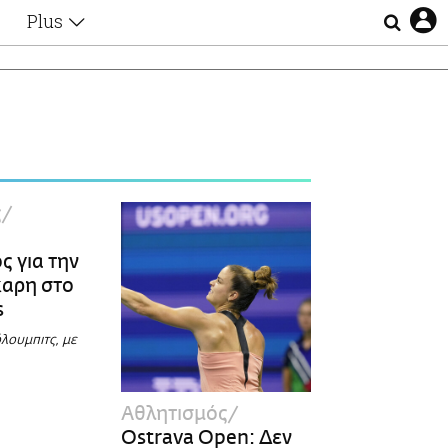
Plus
Θέματα
Συνεντεύξεις
Videos
τα
Αφιερώματα
Ζώδια
Εξομολογήσεις
Blogs
η
ς
Οι Αθηναίοι
Απώλειες
ς για την
Lgbtqi+
καρη στο
Επιλογές
s
λουμπιτς, με
Αθλητισμός
Ostrava Open: Δεν