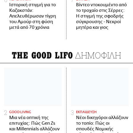
Ιστορική στιγμή για το
Βίντεο ντοκουμέντο από
Καζακστάν:
το τροχαίο στις Σέρρες:
Απελευθέρωσαν τίγρη
Η στιγμή της σφοδρής
του Αμούρ στη φύση
σύγκρουσης - Νεκροί
μετά από 70 χρόνια
μητέρα και γιος
ΔΗΜΟΦΙΛΗ
THE GOOD LIFO
GOOD LIVING
ΕΚΠΑΙΔΕΥΣΗ
Μια νέα οπτική της
Νέοι δικηγόροι αλλάζουν
επιτυχίας: Πώς Gen Zs
το τοπίο: Πώς οι
και Millennials αλλάζουν
σπουδές Νομικής