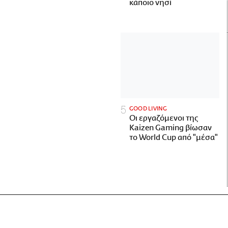
κάποιο νησί
GOOD LIVING
Οι εργαζόμενοι της
Kaizen Gaming βίωσαν
το World Cup από "μέσα"