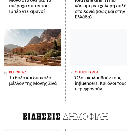
Μόνο στα όνειρα: Τα
Red Jane Grill: Η πιο
υπέροχα σπίτια του
νόστιμη και χαλαρή αυλή
Ιμπέρ ντε Ζιβανσί
στα Χανιά (ίσως και στην
Ελλάδα)
ΡΕΠΟΡΤΑΖ
ΟΠΤΙΚΗ ΓΩΝΙΑ
Το θολό και δύσκολο
Όλοι ακολουθούν τους
μέλλον της Μονής Σινά
influencers. Και όλοι τους
περιφρονούν.
ΔΗΜΟΦΙΛΗ
ΕΙΔΗΣΕΙΣ