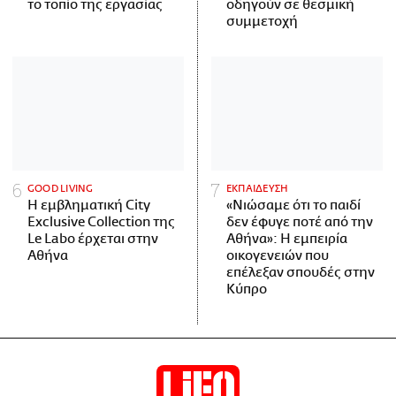
το τοπίο της εργασίας
οδηγούν σε θεσμική
συμμετοχή
GOOD LIVING
ΕΚΠΑΙΔΕΥΣΗ
Η εμβληματική City
«Νιώσαμε ότι το παιδί
Exclusive Collection της
δεν έφυγε ποτέ από την
Le Labo έρχεται στην
Αθήνα»: Η εμπειρία
Αθήνα
οικογενειών που
επέλεξαν σπουδές στην
Κύπρο