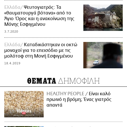
Ελλάδα
Ψευτογιατρός: Τα
«θαυματουργά βότανα» από το
Άγιο Όρος και η ανακοίνωση της
Μόνης Εσφιγμένου
3.7.2020
Ελλάδα
Καταδικάστηκαν οι οκτώ
μοναχοί για το επεισόδιο με τις
μολότοφ στη Μονή Εσφιγμένου
18.4.2019
ΔΗΜΟΦΙΛΗ
ΘΕΜΑΤΑ
HEALTHY PEOPLE
Είναι καλό
πρωινό η βρόμη; Ένας γιατρός
απαντά