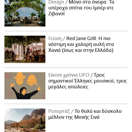
Design
Μόνο στα όνειρα: Τα
υπέροχα σπίτια του Ιμπέρ ντε
Ζιβανσί
Γεύση
Red Jane Grill: Η πιο
νόστιμη και χαλαρή αυλή στα
Χανιά (ίσως και στην Ελλάδα)
Είκοσι χρόνια LIFO
Tρεις
σημαντικοί Έλληνες μουσικοί, τρεις
μεγάλες απώλειες
Ρεπορτάζ
Το θολό και δύσκολο
μέλλον της Μονής Σινά