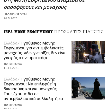
στη Μονή Εσφιγμένου ανάμεσα σε
ΑΜΠΑ
ρασοφόρους και μοναχούς
PRINT
LIFO NEWSROOM
26.5.2025
ΠΡΟΣΦΑΤΕΣ ΕΙΔΗΣΕΙΣ
ΙΕΡΑ ΜΟΝΗ ΕΣΦΙΓΜΕΝΟΥ
Ελλάδα
Ηγούμενος Μονής
Εσφιγμένου για αντιεμβολιαστές
μοναχούς: «Δεν γνωρίζει, δεν είναι
γιατρός ο πνευματικός»
The LiFO team
11.11.2021
Ελλάδα
Ηγούμενος Μονής
Εσφιγμένου: Να επιληφθεί η
δικαιοσύνη και για μοναχούς-
Τους έχουμε δει σε
αντιεμβολιαστικά συλλαλητήρια
The LiFO team
10.11.2021