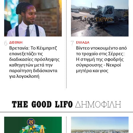
ΔΙΕΘΝΗ
ΕΛΛΑΔΑ
Βρετανία: Το Κέιμπριτζ
Βίντεο ντοκουμέντο από
επανεξετάζει τις
το τροχαίο στις Σέρρες:
διαδικασίες πρόσληψης
Η στιγμή της σφοδρής
καθηγητών μετά την
σύγκρουσης - Νεκροί
παραίτηση διδάσκοντα
μητέρα και γιος
για λογοκλοπή
ΔΗΜΟΦΙΛΗ
THE GOOD LIFO