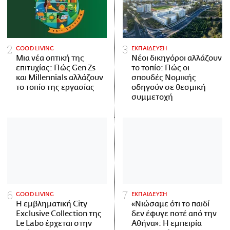
GOOD LIVING
ΕΚΠΑΙΔΕΥΣΗ
Μια νέα οπτική της
Νέοι δικηγόροι αλλάζουν
επιτυχίας: Πώς Gen Zs
το τοπίο: Πώς οι
και Millennials αλλάζουν
σπουδές Νομικής
το τοπίο της εργασίας
οδηγούν σε θεσμική
συμμετοχή
GOOD LIVING
ΕΚΠΑΙΔΕΥΣΗ
Η εμβληματική City
«Νιώσαμε ότι το παιδί
Exclusive Collection της
δεν έφυγε ποτέ από την
Le Labo έρχεται στην
Αθήνα»: Η εμπειρία