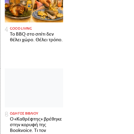
GOOD LIVING
Το BBQ στο σπίτι δεν
θέλει χώρο. Θέλει τρόπο.
ΟΔΗΓΟΣ ΒΙΒΛΙΟΥ
Ο «Καθρέφτης» βρέθηκε
στην κορυφή της
Bookvoice. Τι τον