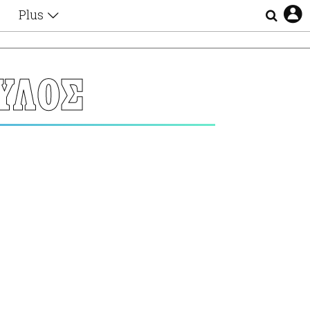
Plus
Θέματα
Συνεντεύξεις
Videos
ΥΛΟΣ
τα
Αφιερώματα
Ζώδια
Εξομολογήσεις
Blogs
η
Οι Αθηναίοι
Απώλειες
Lgbtqi+
Επιλογές