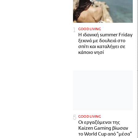
GOOD LIVING
Η ιδανική summer Friday
ξεκινά με δουλειά στο
σπίτι και καταλήγει σε
κάποιο νησί
GOOD LIVING
Οι εργαζόμενοι της
Kaizen Gaming βίωσαν
το World Cup από "μέσα"