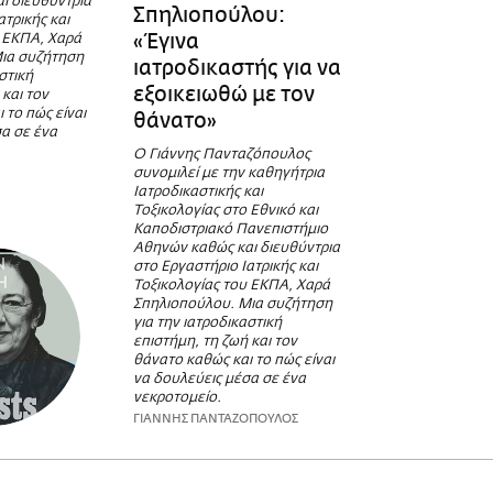
ι διευθύντρια
Σπηλιοπούλου:
ατρικής και
«Έγινα
υ ΕΚΠΑ, Χαρά
ια συζήτηση
ιατροδικαστής για να
στική
εξοικειωθώ με τον
 και τον
 το πώς είναι
θάνατο»
α σε ένα
Ο Γιάννης Πανταζόπουλος
συνομιλεί με την καθηγήτρια
Ιατροδικαστικής και
Τοξικολογίας στο Εθνικό και
Καποδιστριακό Πανεπιστήμιο
Αθηνών καθώς και διευθύντρια
στο Εργαστήριο Ιατρικής και
Τοξικολογίας του ΕΚΠΑ, Χαρά
Σπηλιοπούλου. Μια συζήτηση
για την ιατροδικαστική
επιστήμη, τη ζωή και τον
θάνατο καθώς και το πώς είναι
να δουλεύεις μέσα σε ένα
νεκροτομείο.
ΓΙΑΝΝΗΣ ΠΑΝΤΑΖΟΠΟΥΛΟΣ