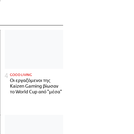
GOOD LIVING
Οι εργαζόμενοι της
Kaizen Gaming βίωσαν
το World Cup από "μέσα"