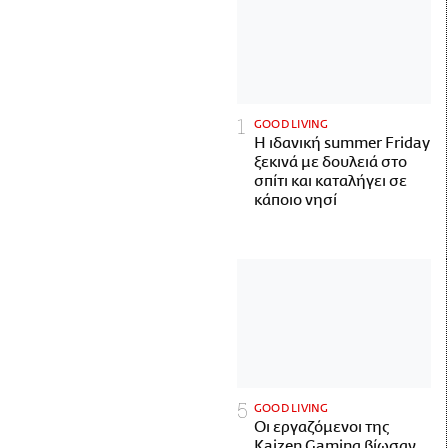
GOOD LIVING
Η ιδανική summer Friday
ξεκινά με δουλειά στο
σπίτι και καταλήγει σε
κάποιο νησί
GOOD LIVING
Οι εργαζόμενοι της
Kaizen Gaming βίωσαν