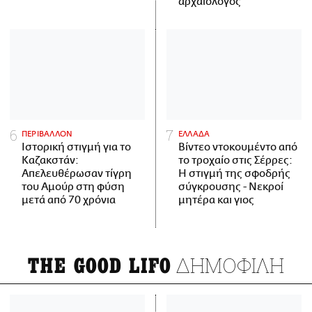
αρχαιολόγος
ΠΕΡΙΒΑΛΛΟΝ
ΕΛΛΑΔΑ
Ιστορική στιγμή για το
Βίντεο ντοκουμέντο από
Καζακστάν:
το τροχαίο στις Σέρρες:
Απελευθέρωσαν τίγρη
Η στιγμή της σφοδρής
του Αμούρ στη φύση
σύγκρουσης - Νεκροί
μετά από 70 χρόνια
μητέρα και γιος
ΔΗΜΟΦΙΛΗ
THE GOOD LIFO