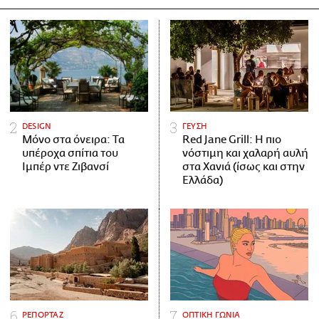
DESIGN
ΓΕΥΣΗ
Μόνο στα όνειρα: Τα
Red Jane Grill: Η πιο
υπέροχα σπίτια του
νόστιμη και χαλαρή αυλή
Ιμπέρ ντε Ζιβανσί
στα Χανιά (ίσως και στην
Ελλάδα)
ΡΕΠΟΡΤΑΖ
ΟΠΤΙΚΗ ΓΩΝΙΑ