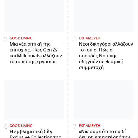
GOOD LIVING
ΕΚΠΑΙΔΕΥΣΗ
Μια νέα οπτική της
Νέοι δικηγόροι αλλάζουν
επιτυχίας: Πώς Gen Zs
το τοπίο: Πώς οι
και Millennials αλλάζουν
σπουδές Νομικής
το τοπίο της εργασίας
οδηγούν σε θεσμική
συμμετοχή
GOOD LIVING
ΕΚΠΑΙΔΕΥΣΗ
Η εμβληματική City
«Νιώσαμε ότι το παιδί
Exclusive Collection της
δεν έφυγε ποτέ από την