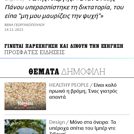
ΑΜΠΑ
Πάνου υπερασπίστηκε τη δικτατορία, του
PRINT
είπα "μη μου μαυρίζεις την ψυχή"»
ΒΕΝΑ ΓΕΩΡΓΑΚΟΠΟΥΛΟΥ
14.11.2023
ΓΙΝΕΤΑΙ ΠΑΡΕΞΗΓΗΣΗ ΚΑΙ ΔΙΝΟΥΝ ΤΗΝ ΕΞΗΓΗΣΗ
ΠΡΟΣΦΑΤΕΣ ΕΙΔΗΣΕΙΣ
ΔΗΜΟΦΙΛΗ
ΘΕΜΑΤΑ
HEALTHY PEOPLE
Είναι καλό
πρωινό η βρόμη; Ένας γιατρός
απαντά
Design
Μόνο στα όνειρα: Τα
υπέροχα σπίτια του Ιμπέρ ντε