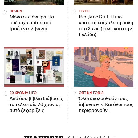
DESIGN
ΓΕΥΣΗ
Μόνο στα όνειρα: Τα
Red Jane Grill: Η πιο
υπέροχα σπίτια του
νόστιμη και χαλαρή αυλή
Ιμπέρ ντε Ζιβανσί
στα Χανιά (ίσως και στην
Ελλάδα)
20 ΧΡΟΝΙΑ LIFO
ΟΠΤΙΚΗ ΓΩΝΙΑ
Από όσα βιβλία διάβασες
Όλοι ακολουθούν τους
τα τελευταία 20 χρόνια,
influencers. Και όλοι τους
αυτό ξεχωρίζεις
περιφρονούν.