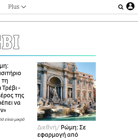
Plus
Θέματα
Συνεντεύξεις
Videos
ΒΙ
τα
Αφιερώματα
Ζώδια
Εξομολογήσεις
Blogs
η
μη:
Οι Αθηναίοι
ισιτήριο
Απώλειες
 τη
Lgbtqi+
 Τρέβι -
Επιλογές
μέρος της
ρέπει να
άν»
ό είναι μικρό
Διεθνή
Ρώμη: Σε
εφαρμογή από