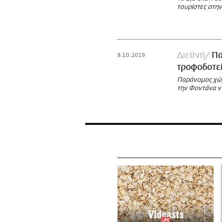
τουρίστες στην
Διεθνή
Πα
8.10.2019
τροφοδοτεί
Παράνομος χώ
την Φοντάνα ντ