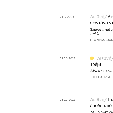
Διεθνή
Ακ
21.5.2023
Φοντάνα ντ
Έκαναν αναφορ
Ιταλία
LIFO NEWSROO
Διεθνή
31.10.2021
Τρέβι
Βίντεο και εικ
THE LIFO TEAM
Διεθνή
Ιτ
23.12.2019
έσοδα από 
Το 1,5 εκατ. 