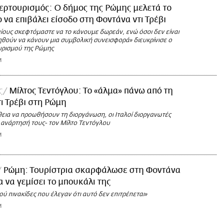
ερτουρισμός: Ο δήμος της Ρώμης μελετά το
 να επιβάλει είσοδο στη Φοντάνα ντι Τρέβι
ίους σκεφτόμαστε να το κάνουμε δωρεάν, ενώ όσοι δεν είναι
ηθούν να κάνουν μια συμβολική συνεισφορά» διευκρίνισε ο
ρισμού της Ρώμης
M
ς
Μίλτος Τεντόγλου: Το «άλμα» πάνω από τη
ι Τρέβι στη Ρώμη
θεια να προωθήσουν τη διοργάνωση, οι Ιταλοί διοργανωτές
 ανάρτησή τους- τον Μίλτο Τεντόγλου
M
Ρώμη: Τουρίστρια σκαρφάλωσε στη Φοντάνα
ια να γεμίσει το μπουκάλι της
ύ πινακίδες που έλεγαν ότι αυτό δεν επιτρέπεται»
M