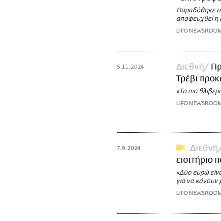
Παραδόθηκε στ
αποφευχθεί η 
LIFO NEWSROO
Διεθνή
Πρ
5.11.2024
Τρέβι προκ
«Το πιο θλιβερ
LIFO NEWSROO
Διεθνή
7.9.2024
εισιτήριο 
«Δύο ευρώ είνα
για να κάνουν
LIFO NEWSROO