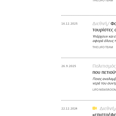
THE LIFO TEAM
Διεθνή
Φο
16.12.2025
τουρίστες 
Υπάρχουν και ε
αφορά όλους τ
THE LIFO TEAM
Πολιτισμός
26.9.2025
που πετιού
Ποιος αναλαμβ
νερά του συντρ
LIFO NEWSROO
Διεθνή
22.12.2024
«επιστρέφει