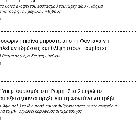
ο κοινό ενόψει του εορτασμού του Ιωβηλαίου - Πώς θα
επιστροφή του μεγάλου πλήθους
M
οσωρινή πισίνα μπροστά από τη Φοντάνα ντι
αλεί αντιδράσεις και θλίψη στους τουρίστες
ό θέαμα που έχω δει στην Ιταλία»
M
Υπερτουρισμός στη Ρώμη: Στα 2 ευρώ το
που εξετάζουν οι αρχές για τη Φοντάνα ντι Τρέβι
ι λίγο πολύ το ίδιο ποσό που οι άνθρωποι πετούν στο σιντριβάνι
 μια ευχή», δηλώνει κορυφαίος αξιωματούχος
M