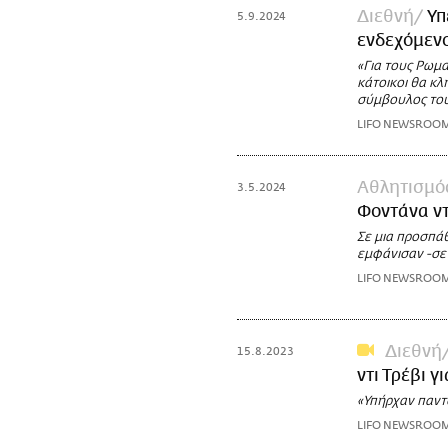
Διεθνή
Υπ
5.9.2024
ενδεχόμενο
«Για τους Ρωμα
κάτοικοι θα κλ
σύμβουλος του
LIFO NEWSROO
Αθλητισμό
3.5.2024
Φοντάνα ντ
Σε μια προσπά
εμφάνισαν -σε
LIFO NEWSROO
Διεθνή
15.8.2023
ντι Τρέβι γ
«Υπήρχαν παντο
LIFO NEWSROO