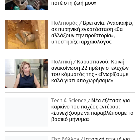
ποτέ στη ζωή μου»
Πολιτισμός
Βρετανία: Ανασκαφές
σε πυρηνική εγκατάσταση «θα
αλλάξουν την προϊστορία»,
υποστηρίζει αρχαιολόγος
Πολιτική
Καρυστιανού: Κοινή
ανακοίνωση 22 πρώην στελεχών
του κόμματός της - «Γνωρίζουμε
καλά γιατί αποχωρήσαμε»
Τech & Science
Νέα εξέταση για
καρκίνο του παχέος εντέρου:
«Συνεχίζουμε να παραβλέπουμε το
βασικό μήνυμα»
Περιβάλλον
Ιστορική στιγμή για