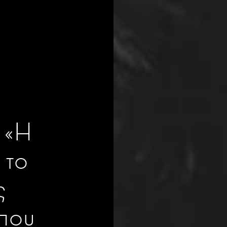
 «H
 το
ς
 που