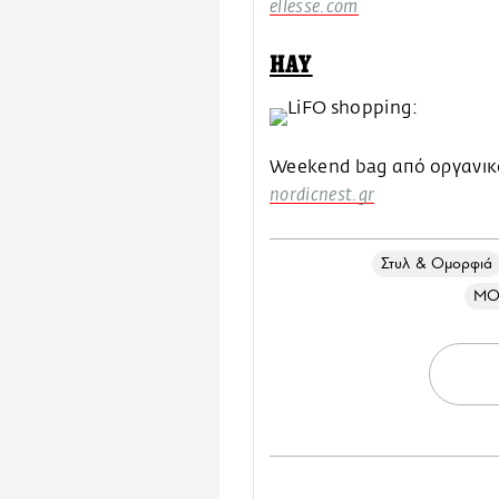
ellesse.com
HAY
Weekend bag από οργανικ
nordicnest.gr
Στυλ & Ομορφιά
ΜΟ