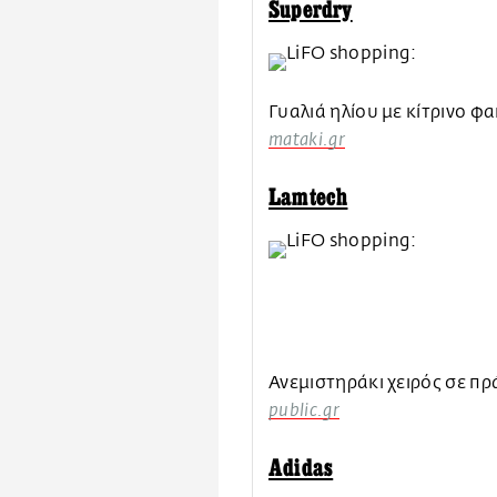
Superdry
Γυαλιά ηλίου με κίτρινο φ
mataki.gr
Lamtech
Ανεμιστηράκι χειρός σε π
public.gr
Adidas