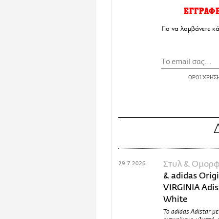
ΕΓΓΡΑΦ
Για να λαμβάνετε κ
ΟΡΟΙ ΧΡΗΣ
Στυλ & Ομορφ
29.7.2026
& adidas Orig
VIRGINIA Adist
White
Το adidas Adistar μ