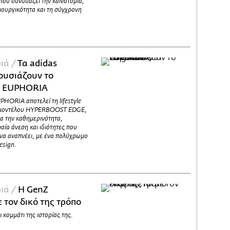
που συνδυάζει την καινοτομία,
ιουργικότητα και τη σύγχρονη
ιά /
Τα adidas
ουσιάζουν το
 EUPHORIA
ORIA αποτελεί τη lifestyle
g μοντέλου HYPERBOOST EDGE,
α την καθημερινότητα,
ία άνεση και ιδιότητες που
 να αναπνέει, με ένα πολύχρωμο
esign.
ιά /
H GenZ
 τον δικό της τρόπο
ι κομμάτι της ιστορίας της.