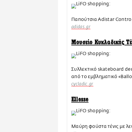
Παπούτσια Adistar Control
adidas.gr
Μουσείο Κυκλαδικής Τέ
Συλλεκτικό skateboard de
από το εμβληματικό «Ballo
cycladic.gr
Ellesse
Μαύρη φούστα τένις με λε