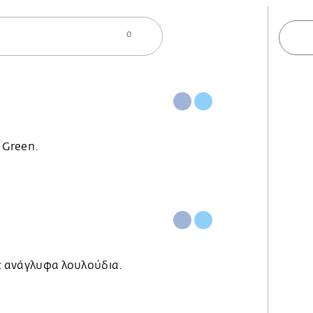
0
 Green.
με ανάγλυφα λουλούδια.