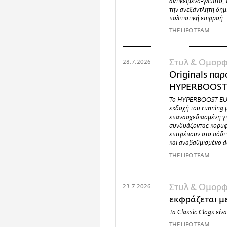
αντικείμενο-γλυπτό, 
την ανεξάντλητη δημ
πολιτιστική επιρροή.
THE LIFO TEAM
Στυλ & Ομορφ
28.7.2026
Originals παρ
HYPERBOOST
Το HYPERBOOST EUPH
εκδοχή του runnin
επανασχεδιασμένη γι
συνδυάζοντας κορυφα
επιτρέπουν στο πόδι
και αναβαθμισμένο d
THE LIFO TEAM
Στυλ & Ομορφ
23.7.2026
εκφράζεται με
Τα Classic Clogs είνα
THE LIFO TEAM