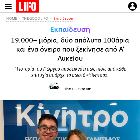
Παράκαμψη
προς
το
HOME
THE GOOD LIFO
Εκπαίδευση
κυρίως
Εκπαίδευση
περιεχόμενο
19.000+ μόρια, δύο απόλυτα 100άρια
και ένα όνειρο που ξεκίνησε από Α'
Λυκείου
Η ιστορία του Γιώργου αποδεικνύει πως πίσω από κάθε
επιτυχία υπάρχει το σωστό «Κίνητρο».
The LiFO team