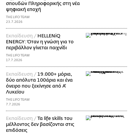
σπουδών Πληροφορικής στη νέα
ψηφιακή εποχή
THE LIFO TEAM
23.7.2026
Εκπαίδευση /
HELLENiQ
ENERGY: Όταν η γνώση για το
περιβάλλον γίνεται παιχνίδι
THE LIFO TEAM
17.7.2026
Εκπαίδευση /
19.000+ μόρια,
δύο απόλυτα 100άρια και ένα
όνειρο που ξεκίνησε από Α'
Λυκείου
THE LIFO TEAM
7.7.2026
Εκπαίδευση /
Τα life skills του
μέλλοντος δεν βασίζονται στις
επιδόσεις