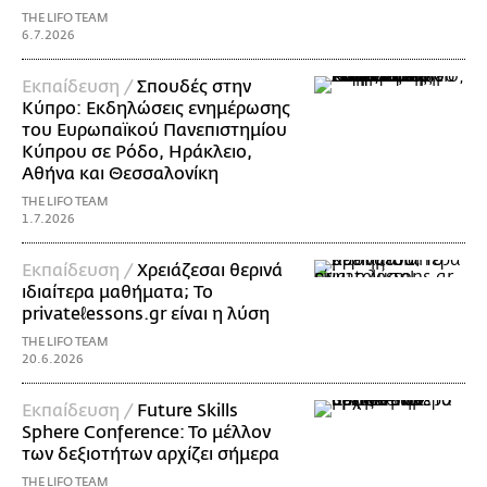
THE LIFO TEAM
6.7.2026
Εκπαίδευση /
Σπουδές στην
Κύπρο: Εκδηλώσεις ενημέρωσης
του Ευρωπαϊκού Πανεπιστημίου
Κύπρου σε Ρόδο, Ηράκλειο,
Αθήνα και Θεσσαλονίκη
THE LIFO TEAM
1.7.2026
Εκπαίδευση /
Χρειάζεσαι θερινά
ιδιαίτερα μαθήματα; Το
privateℓessons.gr είναι η λύση
THE LIFO TEAM
20.6.2026
Εκπαίδευση /
Future Skills
Sphere Conference: To μέλλον
των δεξιοτήτων αρχίζει σήμερα
THE LIFO TEAM