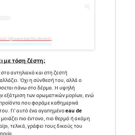
isud (@wavesactisudmetz)
ι με τόση ζέστη;
 στο αντηλιακό και στη ζεστή
αλλάζει. Όχι η σύνθεσή του, αλλά ο
ίσσεται πάνω στο δέρμα. Η υψηλή
ην εξάτμιση των αρωματικών μορίων, ενώ
 προϊόντα που φοράμε καθημερινά
eau de
ου. Γι' αυτό ένα αγαπημένο
μοιάζει πιο έντονο, πιο θερμό ή ακόμη
ίρι, τελικά, γράφει τους δικούς του
ποιία.