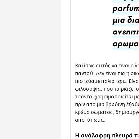
parfum
μια δι
ανεπιτ
αρωματ
Και ίσως αυτός να είναι ο 
παντού. Δεν είναι πια η ο
πιστεύαμε παλιότερα. Είνα
φιλοσοφία, που ταιριάζει 
τσάντα, χρησιμοποιείται μ
πριν από μια βραδινή έξοδ
κρέμα σώματος, δημιουργ
αποτύπωμα.
Η ανάλαφρη πλευρά τ