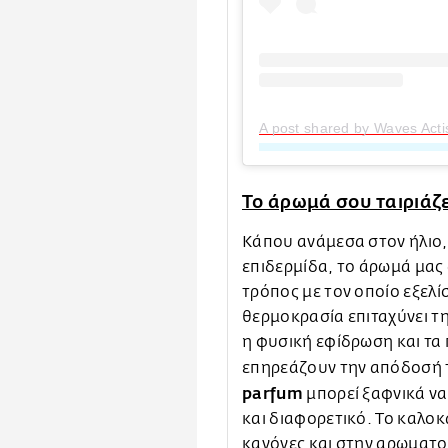
A post shared by Waves Act
Το άρωμά σου ταιριάζε
Κάπου ανάμεσα στον ήλιο,
επιδερμίδα, το άρωμά μας 
τρόπος με τον οποίο εξελ
θερμοκρασία επιταχύνει τ
η φυσική εφίδρωση και τα
επηρεάζουν την απόδοσή τ
parfum
μπορεί ξαφνικά να 
και διαφορετικό. Το καλοκα
κανόνες και στην αρωματο