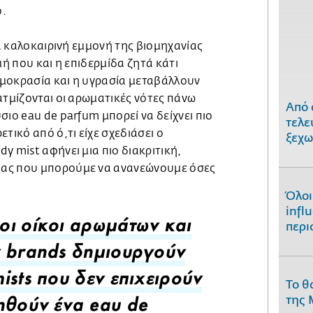
ο.
μα καλοκαιρινή εμμονή της βιομηχανίας
μή που και η επιδερμίδα ζητά κάτι
μοκρασία και η υγρασία μεταβάλλουν
ατμίζονται οι αρωματικές νότες πάνω
Από 
σιο eau de parfum μπορεί να δείχνει πιο
τελε
τικό από ό,τι είχε σχεδιάσει ο
ξεχω
y mist αφήνει μια πιο διακριτική,
ας που μπορούμε να ανανεώνουμε όσες
Όλοι
infl
περι
ι οίκοι αρωμάτων και
 brands δημιουργούν
ists που δεν επιχειρούν
Το θ
της 
ηθούν ένα eau de