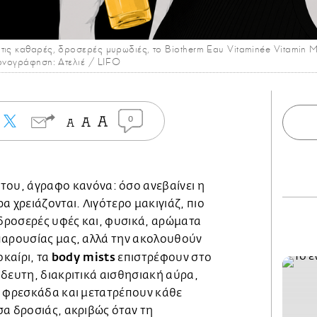
ις καθαρές, δροσερές μυρωδιές, το Biotherm Eau Vitaminée Vitamin Mis
κονογράφηση: Ατελιέ / LIFO
0
 του, άγραφο κανόνα: όσο ανεβαίνει η
α χρειάζονται. Λιγότερο μακιγιάζ, πιο
δροσερές υφές και, φυσικά, αρώματα
παρουσίας μας, αλλά την ακολουθούν
body mists
οκαίρι, τα
επιστρέφουν στο
δευτη, διακριτικά αισθησιακή αύρα,
ε φρεσκάδα και μετατρέπουν κάθε
σα δροσιάς, ακριβώς όταν τη