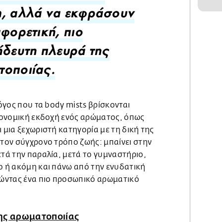
, αλλά να εκφράσουν
αφορετική, πιο
ήδευτη πλευρά της
οποιίας.
λόγος που τα body mists βρίσκονται
ικονομική εκδοχή ενός αρώματος, όπως
ι μια ξεχωριστή κατηγορία με τη δική της
στον σύγχρονο τρόπο ζωής: μπαίνει στην
ετά την παραλία, μετά το γυμναστήριο,
ο ή ακόμη και πάνω από την ενυδατική
ώντας ένα πιο προσωπικό αρωματικό
ης αρωματοποιίας