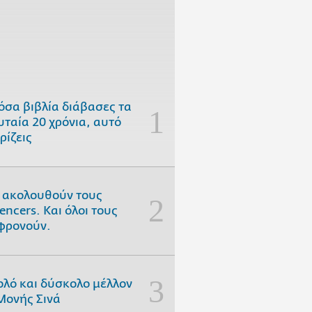
όσα βιβλία διάβασες τα
υταία 20 χρόνια, αυτό
ρίζεις
 ακολουθούν τους
uencers. Και όλοι τους
φρονούν.
ολό και δύσκολο μέλλον
Μονής Σινά