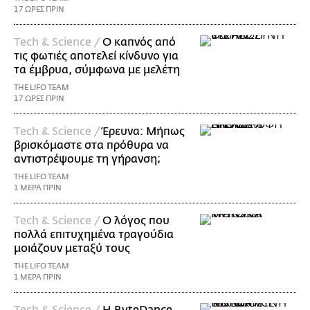
17 ΩΡΕΣ ΠΡΙΝ
Τech & Science /
Ο καπνός από
τις φωτιές αποτελεί κίνδυνο για
τα έμβρυα, σύμφωνα με μελέτη
THE LIFO TEAM
17 ΩΡΕΣ ΠΡΙΝ
Τech & Science /
Έρευνα: Μήπως
βρισκόμαστε στα πρόθυρα να
αντιστρέψουμε τη γήρανση;
THE LIFO TEAM
1 ΜΕΡΑ ΠΡΙΝ
Τech & Science /
Ο λόγος που
πολλά επιτυχημένα τραγούδια
μοιάζουν μεταξύ τους
THE LIFO TEAM
1 ΜΕΡΑ ΠΡΙΝ
Τech & Science /
Η ByteDance