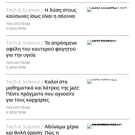
Τech & Science /
Η λύση στους
καύσωνες ίσως είναι η σάουνα
THE LIFO TEAM
5 ΩΡΕΣ ΠΡΙΝ
Τech & Science /
Τα απρόσμενα
οφέλη του καυτερού φαγητού
για την υγεία
THE LIFO TEAM
5 ΩΡΕΣ ΠΡΙΝ
Τech & Science /
Καλοί στα
μαθηματικά και λάτρεις της jazz:
Πέντε πράγματα που αγνοείτε
για τους καρχαρίες
THE LIFO TEAM
8 ΩΡΕΣ ΠΡΙΝ
Τech & Science /
Αδύναμα χέρια
και θολή όραση: Πώς η