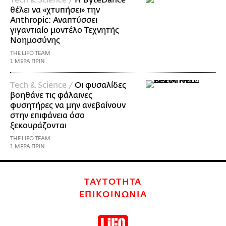
θέλει να «χτυπήσει» την
Anthropic: Αναπτύσσει
γιγαντιαίο μοντέλο Τεχνητής
Νοημοσύνης
THE LIFO TEAM
1 ΜΕΡΑ ΠΡΙΝ
Τech & Science /
Οι φυσαλίδες
βοηθάνε τις φάλαινες
φυσητήρες να μην ανεβαίνουν
στην επιφάνεια όσο
ξεκουράζονται
THE LIFO TEAM
1 ΜΕΡΑ ΠΡΙΝ
ΤΑΥΤΟΤΗΤΑ
ΕΠΙΚΟΙΝΩΝΙΑ