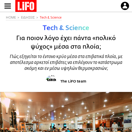
Παράκαμψη
προς
το
HOME
ΕΙΔΗΣΕΙΣ
Τech & Science
κυρίως
Τech & Science
περιεχόμενο
Για ποιον λόγο έχει πάντα «πολικό
ψύχος» μέσα στα πλοία;
Πώς εξηγείται το έντονο κρύο μέσα στα επιβατικά πλοία, με
αποτέλεσμα αρκετοί επιβάτες να επιλέγουν το κατάστρωμα
ακόμη και εν μέσω υψηλών θερμοκρασιών;
The LiFO team