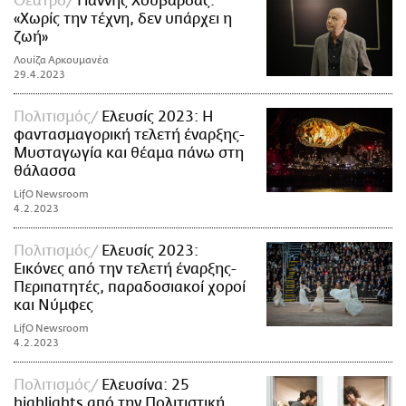
Θέατρο
Γιάννης Χουβαρδάς:
«Χωρίς την τέχνη, δεν υπάρχει η
ζωή»
Λουίζα Αρκουμανέα
29.4.2023
Πολιτισμός
Ελευσίς 2023: Η
φαντασμαγορική τελετή έναρξης-
Μυσταγωγία και θέαμα πάνω στη
θάλασσα
LifO Newsroom
4.2.2023
Πολιτισμός
Ελευσίς 2023:
Εικόνες από την τελετή έναρξης-
Περιπατητές, παραδοσιακοί χοροί
και Νύμφες
LifO Newsroom
4.2.2023
Πολιτισμός
Ελευσίνα: 25
highlights από την Πολιτιστική