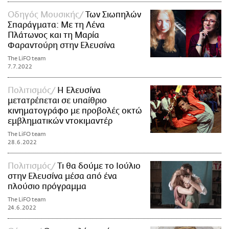
Οδηγός Μουσικής
Των Σιωπηλών
Σπαράγματα: Με τη Λένα
Πλάτωνος και τη Μαρία
Φαραντούρη στην Ελευσίνα
The LiFO team
7.7.2022
Πολιτισμός
Η Ελευσίνα
μετατρέπεται σε υπαίθριο
κινηματογράφο με προβολές οκτώ
εμβληματικών ντοκιμαντέρ
The LiFO team
28.6.2022
Πολιτισμός
Τι θα δούμε το Ιούλιο
στην Ελευσίνα μέσα από ένα
πλούσιο πρόγραμμα
The LiFO team
24.6.2022