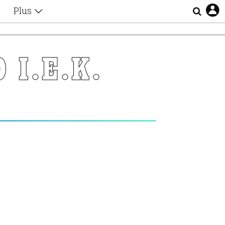
Plus
Θέματα
Συνεντεύξεις
Videos
 Ι.Ε.Κ.
τα
Αφιερώματα
Ζώδια
Εξομολογήσεις
Blogs
η
Οι Αθηναίοι
Απώλειες
Lgbtqi+
Επιλογές