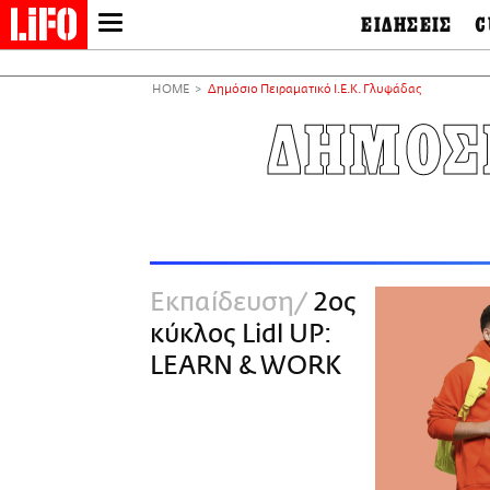
ΕΙΔΗΣΕΙΣ
C
LIFO SHOP
Ελλάδα
Ο
Διεθνή
Μ
NEWSLETTER
HOME
Δημόσιο Πειραματικό Ι.Ε.Κ. Γλυφάδας
Πολιτική
Θ
ΜΙΚΡΟΠΡΑΓΜΑΤΑ
ΔΗΜΟΣΙ
Οικονομία
Ει
THE GOOD LIFO
Πολιτισμός
Βι
LIFOLAND
Αθλητισμός
Αρ
CITY GUIDE
& 
Περιβάλλον
D
ΑΜΠΑ
TV & Media
Φ
PRINT
Tech &
Science
Εκπαίδευση
2ος
European Lifo
κύκλος Lidl UP:
LEARN & WORK