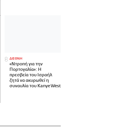
ΔΙΕΘΝΗ
«Ντροπή για την
Πορτογαλία»: Η
πρεσβεία του Ισραήλ
ζητά να ακυρωθεί η
συναυλία του Kanye West