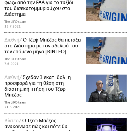
φως» από την FAA για το ταξίδι
του δισεκατομμυριούχου στο
Διάστημα
The LiFO team
13.7.2021
Διεθνή
Ο Τζεφ Μπέζος θα πετάξει
στο Διάστημα με τον αδελφό του
τον επόμενο μήνα [BINTEO]
The LiFO team
7.6.2021
Διεθνή
Σχεδόν 3 εκατ. δολ. η
προσφορά για τη θέση στη
διαστημική πτήση του Τζεφ
Μπέζος
The LiFO team
21.5.2021
Βίντεο
Ο Τζεφ Μπέζος
ανακοίνωσε πώς και πότε θα