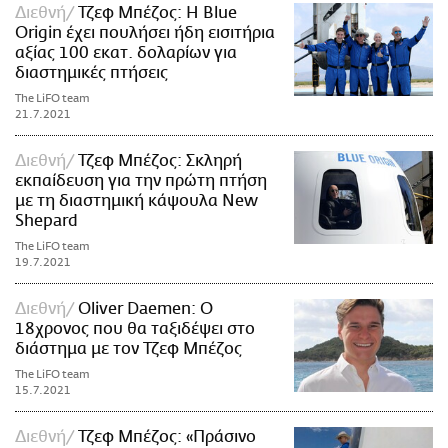
Διεθνή
Τζεφ Μπέζος: Η Blue
Origin έχει πουλήσει ήδη εισιτήρια
αξίας 100 εκατ. δολαρίων για
διαστημικές πτήσεις
The LiFO team
21.7.2021
Διεθνή
Τζεφ Μπέζος: Σκληρή
εκπαίδευση για την πρώτη πτήση
με τη διαστημική κάψουλα New
Shepard
The LiFO team
19.7.2021
Διεθνή
Oliver Daemen: Ο
18χρονος που θα ταξιδέψει στο
διάστημα με τον Τζεφ Μπέζος
The LiFO team
15.7.2021
Διεθνή
Τζεφ Μπέζος: «Πράσινο