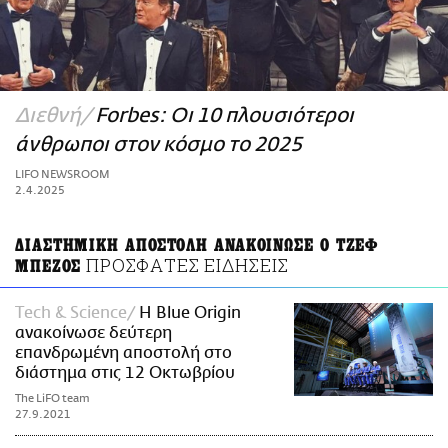
ΑΜΠΑ
PRINT
Διεθνή
Forbes: Οι 10 πλουσιότεροι
άνθρωποι στον κόσμο το 2025
LIFO NEWSROOM
2.4.2025
ΔΙΑΣΤΗΜΙΚΗ ΑΠΟΣΤΟΛΗ ΑΝΑΚΟΙΝΩΣΕ Ο ΤΖΕΦ
ΠΡΟΣΦΑΤΕΣ ΕΙΔΗΣΕΙΣ
ΜΠΕΖΟΣ
Τech & Science
Η Blue Origin
ανακοίνωσε δεύτερη
επανδρωμένη αποστολή στο
διάστημα στις 12 Οκτωβρίου
The LiFO team
27.9.2021