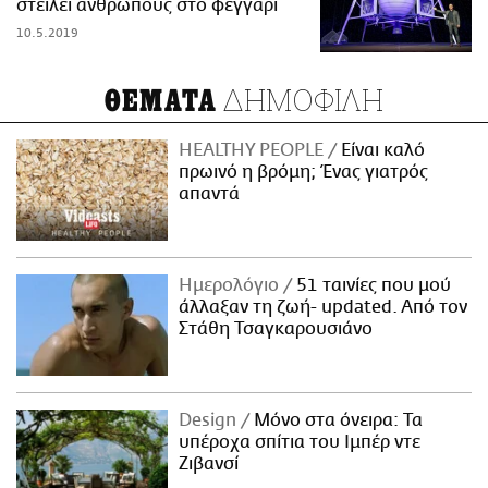
στείλει ανθρώπους στο φεγγάρι
10.5.2019
ΔΗΜΟΦΙΛΗ
ΘΕΜΑΤΑ
HEALTHY PEOPLE
Είναι καλό
πρωινό η βρόμη; Ένας γιατρός
απαντά
Ημερολόγιο
51 ταινίες που μού
άλλαξαν τη ζωή- updated. Aπό τον
Στάθη Τσαγκαρουσιάνο
Design
Μόνο στα όνειρα: Τα
υπέροχα σπίτια του Ιμπέρ ντε
Ζιβανσί