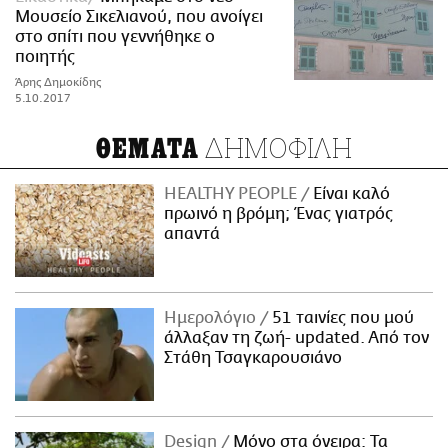
Μουσείο Σικελιανού, που ανοίγει
στο σπίτι που γεννήθηκε ο
ποιητής
Άρης Δημοκίδης
5.10.2017
ΔΗΜΟΦΙΛΗ
ΘΕΜΑΤΑ
HEALTHY PEOPLE
Είναι καλό
πρωινό η βρόμη; Ένας γιατρός
απαντά
Ημερολόγιο
51 ταινίες που μού
άλλαξαν τη ζωή- updated. Aπό τον
Στάθη Τσαγκαρουσιάνο
Design
Μόνο στα όνειρα: Τα