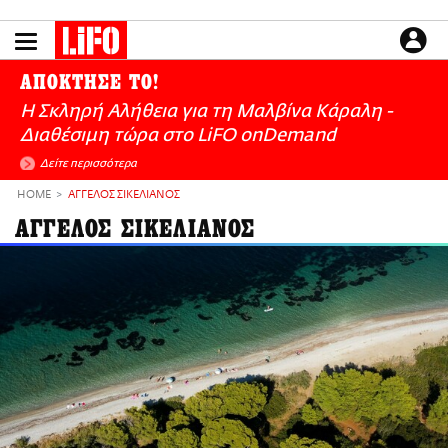
Παράκαμψη
προς
το
ΕΙΔΗΣΕΙΣ
κυρίως
ΑΠΟΚΤΗΣΕ ΤΟ!
περιεχόμενο
CULTURE
Η Σκληρή Αλήθεια για τη Μαλβίνα Κάραλη -
ΑΠΟΨΕΙΣ
Διαθέσιμη τώρα στo LiFO onDemand
ΤΡΟΠΟΣ ΖΩΗΣ
Δείτε περισσότερα
PODCASTS
HOME
ΑΓΓΕΛΟΣ ΣΙΚΕΛΙΑΝΟΣ
Plus
ΑΓΓΕΛΟΣ ΣΙΚΕΛΙΑΝΟΣ
LIFO SHOP
NEWSLETTER
ΜΙΚΡΟΠΡΑΓΜΑΤΑ
THE GOOD LIFO
LIFOLAND
CITY GUIDE