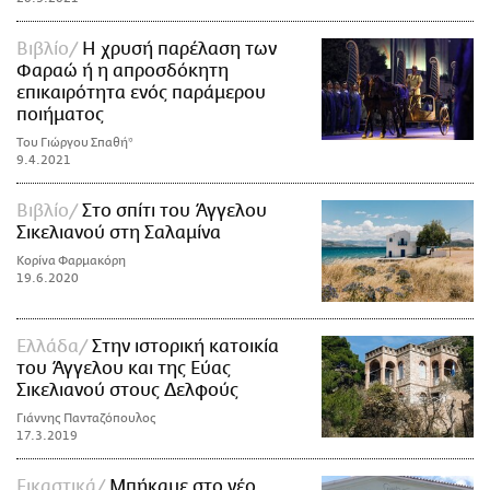
Βιβλίο
Η χρυσή παρέλαση των
Φαραώ ή η απροσδόκητη
επικαιρότητα ενός παράμερου
ποιήματος
Του Γιώργου Σπαθή*
9.4.2021
Βιβλίο
Στο σπίτι του Άγγελου
Σικελιανού στη Σαλαμίνα
Κορίνα Φαρμακόρη
19.6.2020
Ελλάδα
Στην ιστορική κατοικία
του Άγγελου και της Εύας
Σικελιανού στους Δελφούς
Γιάννης Πανταζόπουλος
17.3.2019
Εικαστικά
Μπήκαμε στο νέο