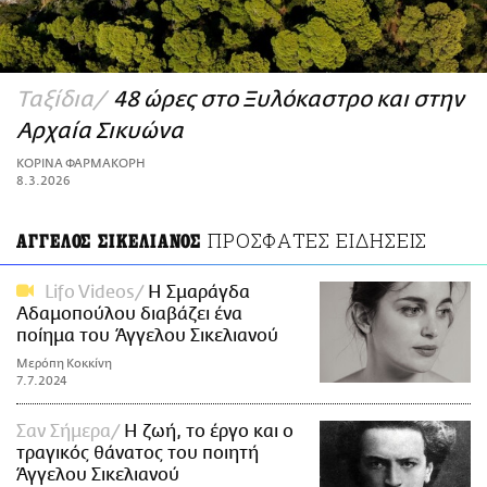
ΑΜΠΑ
PRINT
Ταξίδια
48 ώρες στο Ξυλόκαστρο και στην
Αρχαία Σικυώνα
ΚΟΡΙΝΑ ΦΑΡΜΑΚΟΡΗ
8.3.2026
ΠΡΟΣΦΑΤΕΣ ΕΙΔΗΣΕΙΣ
ΑΓΓΕΛΟΣ ΣΙΚΕΛΙΑΝΟΣ
Lifo Videos
H Σμαράγδα
Αδαμοπούλου διαβάζει ένα
ποίημα του Άγγελου Σικελιανού
Μερόπη Κοκκίνη
7.7.2024
Σαν Σήμερα
Η ζωή, το έργο και ο
τραγικός θάνατος του ποιητή
Άγγελου Σικελιανού