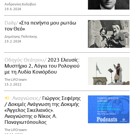
Ανδρονίκη Κολοβού
19.6.2024
Daily
«Στα πενήντα μου ρωτάω
τον Θεό»
Δημήτρης Πολιτάκης
19.2.2024
Οδηγός Θεάτρου
2023 Ελευσίς:
Μυστήριο 2, Λόγια του Ρολογιού
με τη Λυδία Κονιόρδου
The LiFO team
15.2.2022
Αναγνώσεις
Γιώργος Σεφέρης
/ Δοκιμές Ανάγνωση της Δοκιμής
«Άγγελος Σικελιανός».
Αναγνώστης ο Νίκος Α.
Παναγιωτόπουλος
The LiFO team