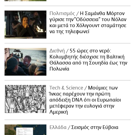
Πολιτισμός
Η Σαμάνθα Μόρτον
γύρισε την “Οδύσσεια” του Νόλαν
και μετά το Χόλιγουντ σταμάτησε
να της τηλεφωνεί
Διεθνή
55 ώρες στο νερό:
Κολυμβητής διέσχισε τη Βαλτική
Θάλασσα από τη Σουηδία έως την
Πολωνία
Τech & Science
Μούμιες των
Ίνκας παρέχουν την πρώτη
απόδειξη DNA ότι οι Ευρωπαίοι
μετέφεραν την ευλογιά στην
Αμερική
Ελλάδα
Σεισμός στην Εύβοια