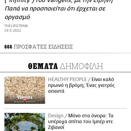
("Infinity") του Vangelis, με την Ειρήνη
ΑΜΠΑ
Παπά να προσπoιείται ότι έρχεται σε
PRINT
οργασμό
THE LIFO TEAM
19.5.2022
ΠΡΟΣΦΑΤΕΣ ΕΙΔΗΣΕΙΣ
666
ΔΗΜΟΦΙΛΗ
ΘΕΜΑΤΑ
HEALTHY PEOPLE
Είναι καλό
πρωινό η βρόμη; Ένας γιατρός
απαντά
Design
Μόνο στα όνειρα: Τα
υπέροχα σπίτια του Ιμπέρ ντε
Ζιβανσί