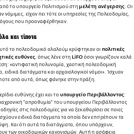
μελέτη ανέγερσης
 από το υπουργείο Πολιτισμού στη
. Οι
αν νόμιμες, είχαν πει τότε οι υπηρεσίες της Πολεοδομίας,
 λόγους που προαναφέρθηκαν.
όλα και τίποτα
πολιτικές
αυτό το πολεοδομικό αλαλούμ κρύφτηκαν οι
ητικές ευθύνες
LiFO
, όπως λένε στη
όσοι γνωρίζουν καλά
εση: «αντιφατική πολυνομία, χαοτική πολεοδομική
, ειδικά διατάγματα και αρχαιολογικοί νόμοι». Ίσχυαν
ίποτε από αυτά, όπως φάνηκε στην πράξη.
υπουργείο Περιβάλλοντος
ρίδιο ευθύνης έχει και το
:
διαχρονική "απροθυμία" του υπουργείου Περιβάλλοντος
ι οδηγίες στις πολεοδομίες για να ξεκαθαρίσει σε ποιες
ισχύουν ειδικά διατάγματα τα οποία δεν επιτρέπουν τα
ψη. Και ότι αυτά τα διατάγματα, όπου υπάρχουν,
ουν των οικοδομικών κανονισμών. Αυτή η ασάφεια