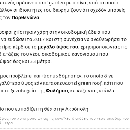
ι ενός πράσινου roof garden με πισίνα, από το οποίο
άλλον οι ιδιοκτήτες του διαφημίζουν ότι σχεδόν μπορείς
Παρθενώνα
ις τον
.
ροφοι χτίστηκαν χάρη στην οικοδομική άδεια που
να εκδώσει το 2017 και στη συνέχεια να αναθεωρήσει το
μεγάλο ύψος του
κτίριο κέρδισε το
, χρησιμοποιώντας τις
διατάξεις του νέου οικοδομικού κανονισμού που
 ύψος έως και 33 μέτρα.
όμος προβλέπει και «bonus δόμησης», το οποίο δίνει
αλύτερο ύψος εάν κατασκευαστεί green roof, κάτι που
Φαλήρου,
αι το ξενοδοχείο της
κερδίζοντας κι άλλα
 ύψος του χρησιμοποιώντας τις ευνοϊκές διατάξεις του νέου οικοδομικο
3 μέτρα.