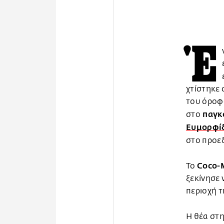
Έ
χτίστηκε 
του όροφο
παγκ
στο
Ευμορφί
στο προε
Coco-
Το
ξεκίνησε 
περιοχή 
Η θέα στ