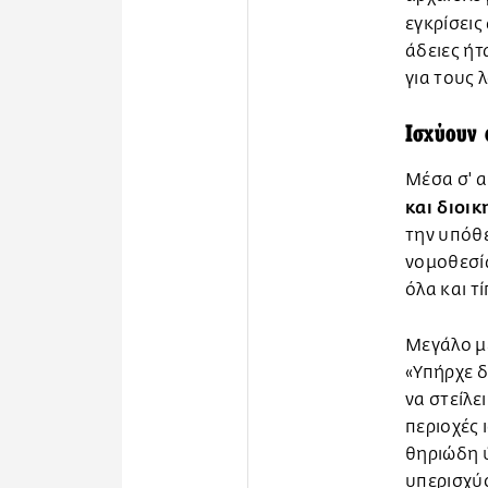
εγκρίσεις
άδειες ήτ
για τους
Ισχύουν 
Μέσα σ' 
και διοικ
την υπόθ
νομοθεσία
όλα και τ
Μεγάλο με
«Υπήρχε 
να στείλε
περιοχές 
θηριώδη ύ
υπερισχύ