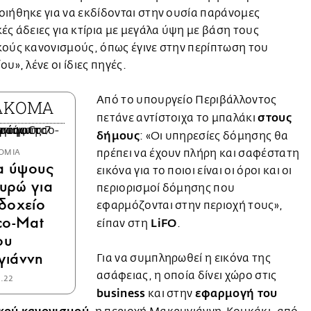
ιήθηκε για να εκδίδονται στην ουσία παράνομες
ές άδειες για κτίρια με μεγάλα ύψη με βάση τους
ούς κανονισμούς, όπως έγινε στην περίπτωση του
υ», λένε οι ίδιες πηγές.
Από το υπουργείο Περιβάλλοντος
 ΑΚΟΜΑ
στους
πετάνε αντίστοιχα το μπαλάκι
δήμους
: «Οι υπηρεσίες δόμησης θα
πρέπει να έχουν πλήρη και σαφέστατη
ΟΜΙΑ
α ύψους
εικόνα για το ποιοι είναι οι όροι και οι
ευρώ για
περιορισμοί δόμησης που
δοχείο
εφαρμόζονται στην περιοχή τους»,
co-Mat
LiFO
είπαν στη
.
ου
γιάννη
Για να συμπληρωθεί η εικόνα της
ασάφειας, η οποία δίνει χώρο στις
2.22
business
εφαρμογή του
και στην