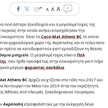
0
να πεντάστερο ξενοδοχείο και ο μεγαλομέτοχος της
εταιρείας στην οποία ανήκει απασχόλησαν την
Coco-Mat Athens BC
επικαιρότητα. Είναι το
το οποίο
στον αρχαιολογικό χώρο της Ακρόπολης και οι τελευταίοι
ι πρέπει να κατεδαφιστούν γιατί εμποδίζουν τη θέαση
όσμιο μνημείο
Πολ
. Ο μεγαλομέτοχος είναι ο
δης
, που ήρθε προσφάτως στην επικαιρότητα γιατί πήγε
φορώντας σανδάλια
δρικό μέγαρο
.
Mat Athens BC
άρχιζε να χτίζεται στα τέλη του 2017 και
να λειτουργεί τον Μάιο του 2019 στην πιο περιζήτητη
της Αθήνας από πλευράς ξενοδοχειακού τουρισμού.
Ακρόπολη
ην
εξασφαλίστηκε με την ανέγερση δέκα