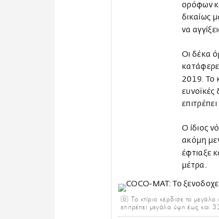
ορόφων κα
δικαίως μ
να αγγίξε
Οι δέκα ό
κατάφερε 
2019. Το 
ευνοϊκές 
επιτρέπει
Ο ίδιος ν
ακόμη μεγ
έφτιαξε κ
μέτρα.
Το κτίριο κέρδισε το μεγάλο
επιτρέπει μεγάλα ύψη έως και 3