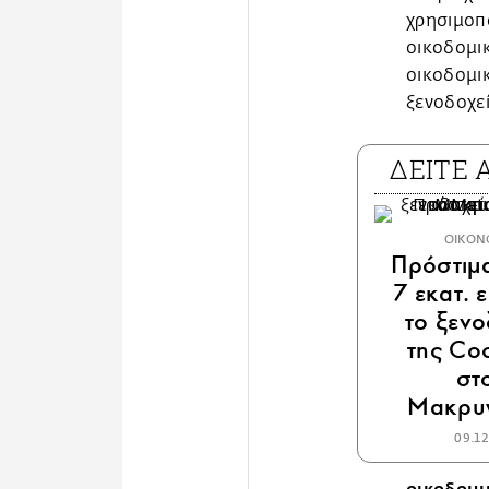
χρησιμοπο
οικοδομικ
οικοδομικ
ξενοδοχείο
ΔΕΙΤΕ
ΟΙΚΟΝ
Πρόστιμ
7 εκατ. 
το ξενο
της Co
στ
Μακρυ
09.1