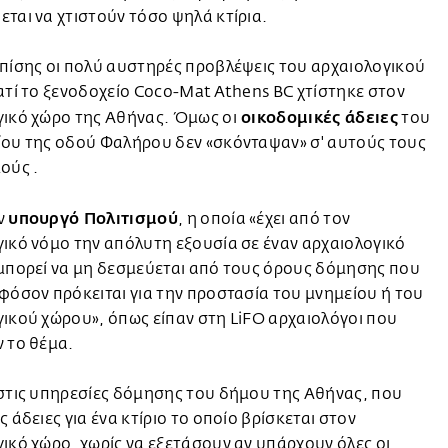
ται να χτιστούν τόσο ψηλά κτίρια.
πίσης οι πολύ αυστηρές προβλέψεις του αρχαιολογικού
ατί το ξενοδοχείο Coco-Μat Athens BC χτίστηκε στον
οικοδομικές άδειες
γικό χώρο της Αθήνας. Όμως οι
του
ίου της οδού Φαλήρου δεν «σκόνταψαν» σ' αυτούς τους
ούς .
υπουργό Πολιτισμού
ν
, η οποία «έχει από τον
ικό νόμο την απόλυτη εξουσία σε έναν αρχαιολογικό
μπορεί να μη δεσμεύεται από τους όρους δόμησης που
φόσον πρόκειται για την προστασία του μνημείου ή του
ικού χώρου», όπως είπαν στη LiFO αρχαιολόγοι που
ν το θέμα.
στις υπηρεσίες δόμησης του δήμου της Αθήνας, που
ς άδειες για ένα κτίριο το οποίο βρίσκεται στον
ικό χώρο, χωρίς να εξετάσουν αν υπάρχουν όλες οι