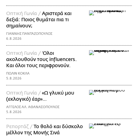
Οπτική Γωνία /
Αριστερά και
δεξιά: Ποιος θυμάται πια τι
σημαίνουν;
ΓΙΑΝΝΗΣ ΠΑΝΤΑΖΟΠΟΥΛΟΣ
6.8.2026
Οπτική Γωνία /
Όλοι
ακολουθούν τους influencers.
Και όλοι τους περιφρονούν.
ΠΩΛΙΝ ΚΟΚΛΑ
5.8.2026
Οπτική Γωνία /
«Ω γλυκύ μου
(εκλογικό) έαρ»…
ΑΓΓΕΛΟΣ ΑΛ. ΑΘΑΝΑΣΟΠΟΥΛΟΣ
5.8.2026
Ρεπορτάζ /
Το θολό και δύσκολο
μέλλον της Μονής Σινά