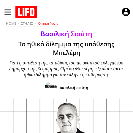
Παράκαμψη
προς
το
HOME
ΣΤΗΛΕΣ
Οπτική Γωνία
κυρίως
Βασιλική Σιούτη
περιεχόμενο
Το ηθικό δίλημμα της υπόθεσης
Μπελέρη
Γιατί η υπόθεση της καταδίκης του μειονοτικού εκλεγμένου
δημάρχου της Χειμάρρας, Φρέντι Μπελέρη, εξελίσσεται σε
ηθικό δίλημμα για την ελληνική κυβέρνηση.
Βασιλική Σιούτη