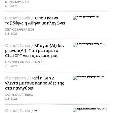
ΝΤΙΝΑ ΚΑΡΑΤΖΙΟΥ
4.8.2026
Οπτική Γωνία /
Όπου και να
ταξιδέψω η Αθήνα με πληγώνει
ΣΤΕΛΙΟΣ ΒΑΡΒΑΡΕΣΟΣ
3.8.2026
Οπτική Γωνία /
Μ’ αγαπ(AI) δεν
μ' αγαπ(ΑΙ); Γιατί ρωτάμε το
ChatGPT για τις σχέσεις μας
ΓΙΑΝΝΗΣ ΠΑΝΤΑΖΟΠΟΥΛΟΣ
2.8.2026
Ιλεκτρίσιτυ /
Γιατί η Gen Z
γλεντά με τους παππούδες της
στα πανηγύρια;
ΧΑΡΗΣ ΚΑΛΑΪΤΖΙΔΗΣ
1.8.2026
Οπτική Γωνία /
Η