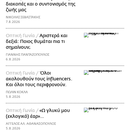
διακοπές και ο συντονισμός της
ζωής μας
ΝΙΚΟΛΑΣ ΣΕΒΑΣΤΑΚΗΣ
7.8.2026
Οπτική Γωνία /
Αριστερά και
δεξιά: Ποιος θυμάται πια τι
σημαίνουν;
ΓΙΑΝΝΗΣ ΠΑΝΤΑΖΟΠΟΥΛΟΣ
6.8.2026
Οπτική Γωνία /
Όλοι
ακολουθούν τους influencers.
Και όλοι τους περιφρονούν.
ΠΩΛΙΝ ΚΟΚΛΑ
5.8.2026
Οπτική Γωνία /
«Ω γλυκύ μου
(εκλογικό) έαρ»…
ΑΓΓΕΛΟΣ ΑΛ. ΑΘΑΝΑΣΟΠΟΥΛΟΣ
5.8.2026