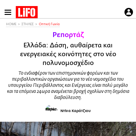
Παράκαμψη
προς
το
HOME
ΣΤΗΛΕΣ
Οπτική Γωνία
κυρίως
Ρεπορτάζ
περιεχόμενο
Ελλάδα: Δάση, αυθαίρετα και
ενεργειακές κοινότητες στο νέο
πολυνομοσχέδιο
Το ενδιαφέρον των επιστημονικών φορέων και των
περιβαλλοντικών οργανώσεων για το νέο νομοσχέδιο του
υπουργείου Περιβάλλοντος και Ενέργειας είναι πολύ μεγάλο
και τα επόμενα 24ωρα αναμένεται βροχή σχολίων στη δημόσια
διαβούλευση.
Ντίνα Καράτζιου