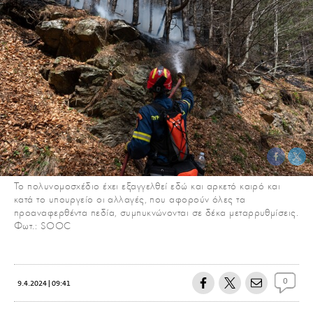
Το πολυνομοσχέδιο έχει εξαγγελθεί εδώ και αρκετό καιρό και
κατά το υπουργείο οι αλλαγές, που αφορούν όλες τα
προαναφερθέντα πεδία, συμπυκνώνονται σε δέκα μεταρρυθμίσεις.
Φωτ.: SOOC
0
9.4.2024 | 09:41