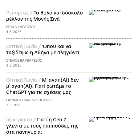
Ρεπορτάζ /
Το θολό και δύσκολο
μέλλον της Μονής Σινά
ΝΤΙΝΑ ΚΑΡΑΤΖΙΟΥ
4.8.2026
Οπτική Γωνία /
Όπου και να
ταξιδέψω η Αθήνα με πληγώνει
ΣΤΕΛΙΟΣ ΒΑΡΒΑΡΕΣΟΣ
3.8.2026
Οπτική Γωνία /
Μ’ αγαπ(AI) δεν
μ' αγαπ(ΑΙ); Γιατί ρωτάμε το
ChatGPT για τις σχέσεις μας
ΓΙΑΝΝΗΣ ΠΑΝΤΑΖΟΠΟΥΛΟΣ
2.8.2026
Ιλεκτρίσιτυ /
Γιατί η Gen Z
γλεντά με τους παππούδες της
στα πανηγύρια;