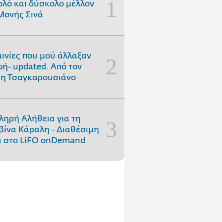
ολό και δύσκολο μέλλον
Μονής Σινά
αινίες που μού άλλαξαν
ωή- updated. Aπό τον
η Τσαγκαρουσιάνο
ληρή Αλήθεια για τη
ίνα Κάραλη - Διαθέσιμη
 στo LiFO onDemand