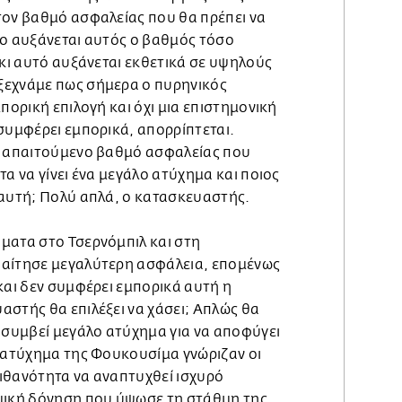
τον βαθμό ασφαλείας που θα πρέπει να
σο αυξάνεται αυτός ο βαθμός τόσο
 κι αυτό αυξάνεται εκθετικά σε υψηλούς
ξεχνάμε πως σήμερα ο πυρηνικός
πορική επιλογή και όχι μια επιστημονική
συμφέρει εμπορικά, απορρίπτεται.
ν απαιτούμενο βαθμό ασφαλείας που
τα να γίνει ένα μεγάλο ατύχημα και ποιος
 αυτή; Πολύ απλά, ο κατασκευαστής.
ματα στο Τσερνόμπιλ και στη
παίτησε μεγαλύτερη ασφάλεια, επομένως
και δεν συμφέρει εμπορικά αυτή η
αστής θα επιλέξει να χάσει; Απλώς θα
 συμβεί μεγάλο ατύχημα για να αποφύγει
ο ατύχημα της Φουκουσίμα γνώριζαν οι
ιθανότητα να αναπτυχθεί ισχυρό
μική δόνηση που ύψωσε τη στάθμη της