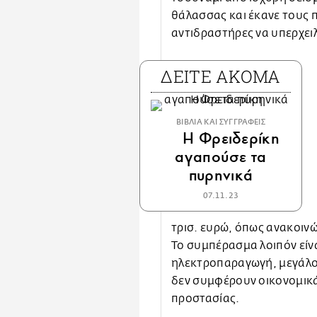
θάλασσας και έκανε τους
αντιδραστήρες να υπερχει
ΔΕΙΤΕ ΑΚΟΜΑ
ΒΙΒΛΙΑ ΚΑΙ ΣΥΓΓΡΑΦΕΙΣ
Η Φρειδερίκη
αγαπούσε τα
πυρηνικά
07.11.23
τρισ. ευρώ, όπως ανακοιν
Το συμπέρασμα λοιπόν είνα
ηλεκτροπαραγωγή, μεγάλοι 
δεν συμφέρουν οικονομικά
προστασίας.