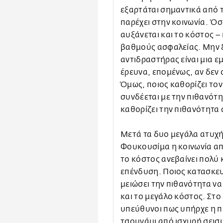
εξαρτάται σημαντικά από 
παρέχει στην κοινωνία. Ό
αυξάνεται και το κόστος –
βαθμούς ασφαλείας. Μην 
αντιδραστήρας είναι μια εμ
έρευνα, επομένως, αν δεν 
Όμως, ποιος καθορίζει το
συνδέεται με την πιθανότη
καθορίζει την πιθανότητα
Μετά τα δυο μεγάλα ατυχή
Φουκουσίμα η κοινωνία α
το κόστος ανεβαίνει πολύ 
επένδυση. Ποιος κατασκευ
μειώσει την πιθανότητα να
και το μεγάλο κόστος. Στ
υπεύθυνοι πως υπήρχε η π
τσουνάμι από ισχυρή σεισ