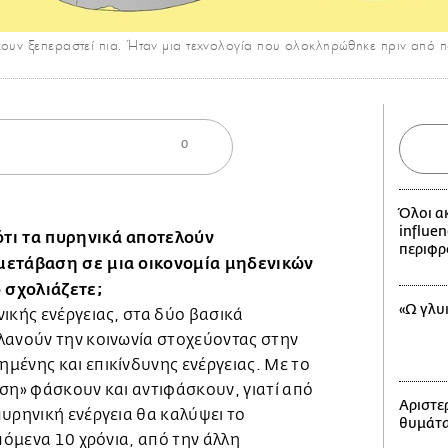
χουν ξεπεραστεί πια. Ήταν μια τεχνολογία που ολοκληρώθηκε πριν από 
0
Όλοι α
influen
τι τα πυρηνικά αποτελούν
περιφρ
 μετάβαση σε μια οικονομία μηδενικών
 σχολιάζετε;
«Ω γλυ
ικής ενέργειας, στα δύο βασικά
λανούν την κοινωνία στοχεύοντας στην
μένης και επικίνδυνης ενέργειας. Με το
αση» φάσκουν και αντιφάσκουν, γιατί από
Αριστερ
υρηνική ενέργεια θα καλύψει το
θυμάται
επόμενα 10 χρόνια, από την άλλη