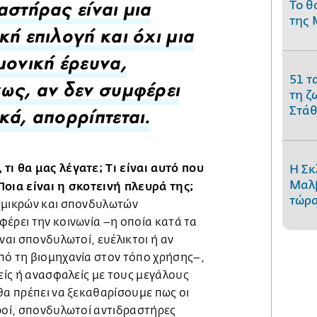
Το θ
αστήρας είναι μια
της 
κή επιλογή και όχι μια
μονική έρευνα,
51 τ
ως, αν δεν συμφέρει
τη ζ
Στάθ
κά, απορρίπτεται.
τι θα μας λέγατε; Τι είναι αυτό που
Η Σκ
Μαλβ
Ποια είναι η σκοτεινή πλευρά της;
τώρα
 μικρών και σπονδυλωτών
έρει την κοινωνία –η οποία κατά τα
ναι σπονδυλωτοί, ευέλικτοι ή αν
πό τη βιομηχανία στον τόπο χρήσης–,
λείς ή ανασφαλείς με τους μεγάλους
θα πρέπει να ξεκαθαρίσουμε πως οι
κροί, σπονδυλωτοί αντιδραστήρες