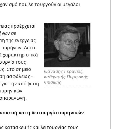
ηχανισμό που λειτουργούν οι μεγάλοι
ειας προέρχεται
ήνων σε
πή της ενέργειας
 πυρήνων. Αυτό
κά χαρακτηριστικά
ιτουργία τους
υς. Στο σημείο
Θανάσης Γεράνιος,
ση ασφάλειας -
καθηγητής Πυρηνικής
Φυσικής
η για την απόφαση
 πυρηνικών
ροπαραγωγή.
τασκευή και η λειτουργία πυρηνικών
ος κατασκευής και λειτουργίας τους