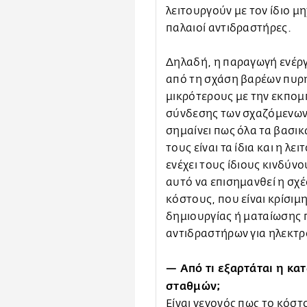
λειτουργούν με τον ίδιο μ
παλαιοί αντιδραστήρες.
Δηλαδή, η παραγωγή ενέργ
από τη σχάση βαρέων πυρ
μικρότερους με την εκπομ
σύνδεσης των σχαζόμενων
σημαίνει πως όλα τα βασι
τους είναι τα ίδια και η λε
ενέχει τους ίδιους κινδύνο
αυτό να επισημανθεί η σχέ
κόστους, που είναι κρίσιμ
δημιουργίας ή ματαίωσης
αντιδραστήρων για ηλεκτ
— Από τι εξαρτάται η κα
σταθμών;
Είναι γεγονός πως το κόστ