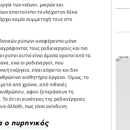
υργία των «νέων», μικρών και
ων απαιτούνται τουλάχιστον δέκα
πάρχει καμία συμμετοχή τους στο
δενικών ρύπων» αναφέρονται μόνο
ιαγράφοντας τους ραδιενεργούς και πιο
οι ρύποι αυτοί είναι άμεσα ορατοί από τα
να, ενώ οι ραδιενεργοί, που
κή ενέργεια, είναι αόρατοι και δεν
ανθρώπινο αισθητήριο όργανο. Όμως, το
 μετά από χρόνια, από πιθανές
υ ανθρώπου, αφού ξεπεράσουν τη
Το ότι οι συνέπειες της ραδιενέργειας
υν άλλοθι, πως είναι ακίνδυνη.
 ο πυρηνικός