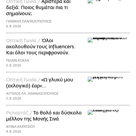
Οπτική Γωνία /
Αριστερά και
δεξιά: Ποιος θυμάται πια τι
σημαίνουν;
ΓΙΑΝΝΗΣ ΠΑΝΤΑΖΟΠΟΥΛΟΣ
6.8.2026
Οπτική Γωνία /
Όλοι
ακολουθούν τους influencers.
Και όλοι τους περιφρονούν.
ΠΩΛΙΝ ΚΟΚΛΑ
5.8.2026
Οπτική Γωνία /
«Ω γλυκύ μου
(εκλογικό) έαρ»…
ΑΓΓΕΛΟΣ ΑΛ. ΑΘΑΝΑΣΟΠΟΥΛΟΣ
5.8.2026
Ρεπορτάζ /
Το θολό και δύσκολο
μέλλον της Μονής Σινά
ΝΤΙΝΑ ΚΑΡΑΤΖΙΟΥ
4.8.2026