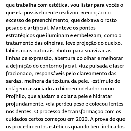
que trabalha com estética, vou listar para vocês o
que ela possivelmente realizou: ▫️remoção do
excesso de preenchimento, que deixava o rosto
pesado e artificial. Manteve os pontos
estratégicos que iluminam e embelezam, como o
tratamento das olheiras, leve projeção do queixo,
lábios mais naturais. ▫️botox para suavizar as
linhas de expressão, abertura do olhar e melhorar
a definição do contorno facial. ▫️luz pulsada e laser
fracionado, responsáveis pelo clareamento das
sardas, melhora da textura da pele. ▫️estímulo de
colágeno associado ao biorremodelador como
Profhilo, que ajudam a colar a pele e hidratar
profundamente. ▫️ela perdeu peso e colocou lentes
nos dentes. O processo de transformação com os
cuidados certos começou em 2020. A prova de que
os procedimentos estéticos quando bem indicados