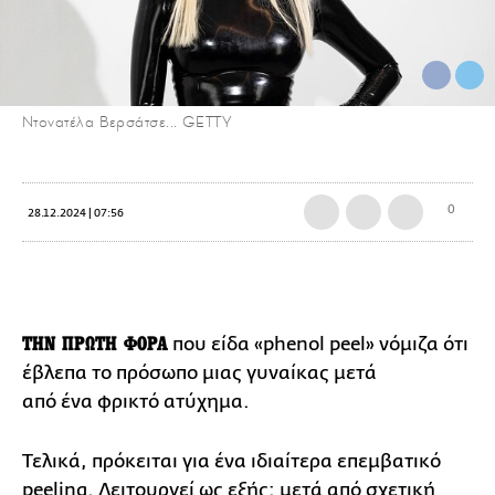
Ντονατέλα Βερσάτσε... GETTY
0
28.12.2024 | 07:56
ΤΗΝ ΠΡΩΤΗ ΦΟΡΑ
που είδα «phenol peel» νόμιζα ότι
έβλεπα το πρόσωπο μιας γυναίκας μετά
από ένα φρικτό ατύχημα.
Τελικά, πρόκειται για ένα ιδιαίτερα επεμβατικό
peeling. Λειτουργεί ως εξής: μετά από σχετική