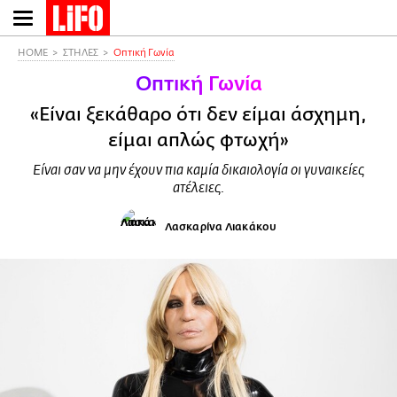
Παράκαμψη
προς
το
HOME
ΣΤΗΛΕΣ
Οπτική Γωνία
κυρίως
Οπτική Γωνία
περιεχόμενο
«Είναι ξεκάθαρο ότι δεν είμαι άσχημη,
είμαι απλώς φτωχή»
Είναι σαν να μην έχουν πια καμία δικαιολογία οι γυναικείες
ατέλειες.
Λασκαρίνα Λιακάκου