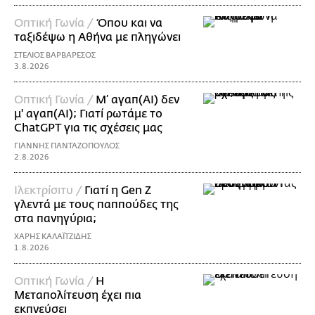
Οπτική Γωνία /
Όπου και να
ταξιδέψω η Αθήνα με πληγώνει
ΣΤΕΛΙΟΣ ΒΑΡΒΑΡΕΣΟΣ
3.8.2026
Οπτική Γωνία /
Μ’ αγαπ(AI) δεν
μ' αγαπ(ΑΙ); Γιατί ρωτάμε το
ChatGPT για τις σχέσεις μας
ΓΙΑΝΝΗΣ ΠΑΝΤΑΖΟΠΟΥΛΟΣ
2.8.2026
Ιλεκτρίσιτυ /
Γιατί η Gen Z
γλεντά με τους παππούδες της
στα πανηγύρια;
ΧΑΡΗΣ ΚΑΛΑΪΤΖΙΔΗΣ
1.8.2026
Οπτική Γωνία /
Η
Μεταπολίτευση έχει πια
εκπνεύσει