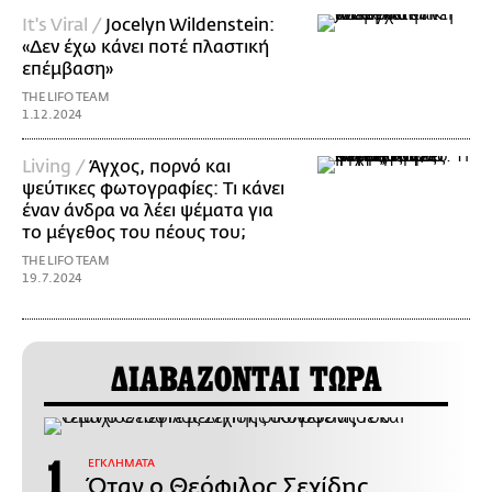
It's Viral /
Jocelyn Wildenstein:
«Δεν έχω κάνει ποτέ πλαστική
επέμβαση»
THE LIFO TEAM
1.12.2024
Living /
Άγχος, πορνό και
ψεύτικες φωτογραφίες: Τι κάνει
έναν άνδρα να λέει ψέματα για
το μέγεθος του πέους του;
THE LIFO TEAM
19.7.2024
ΔΙΑΒΑΖΟΝΤΑΙ ΤΩΡΑ
ΕΓΚΛΗΜΑΤΑ
Όταν ο Θεόφιλος Σεχίδης