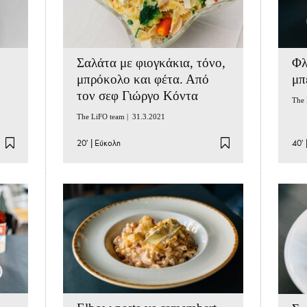
Σαλάτα με φιογκάκια, τόνο,
Φλ
μπρόκολο και φέτα. Από
μπ
τον σεφ Γιώργο Κόντα
The 
The LiFO team |
31.3.2021
20'
|
Εύκολη
40'