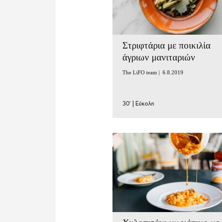
Στριφτάρια με ποικιλία
άγριων μανιταριών
The LiFO team |
6.8.2019
30'
|
Εύκολη