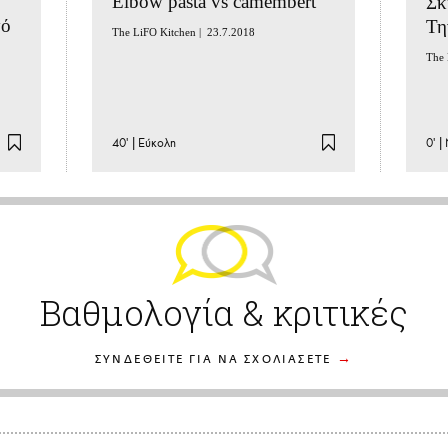
Elbow pasta vs camembert
Σκ
τό
Τη
The LiFO Kitchen |
23.7.2018
The 
40'
|
Εύκολη
0'
|
Βαθμολογία & κριτικές
ΣΥΝΔΕΘΕΙΤΕ ΓΙΑ ΝΑ ΣΧΟΛΙΑΣΕΤΕ