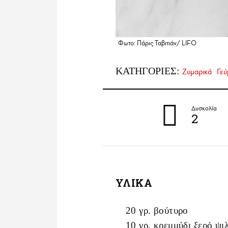
Φωτο: Πάρις Ταβιτιάν/ LIFO
ΚΑΤΗΓΟΡΙΕΣ:
Ζυμαρικά
Γεύ
Δυσκολία
2
ΥΛΙΚΑ
20 γρ. βούτυρο
10 γρ. κρεμμύδι ξερό ψ