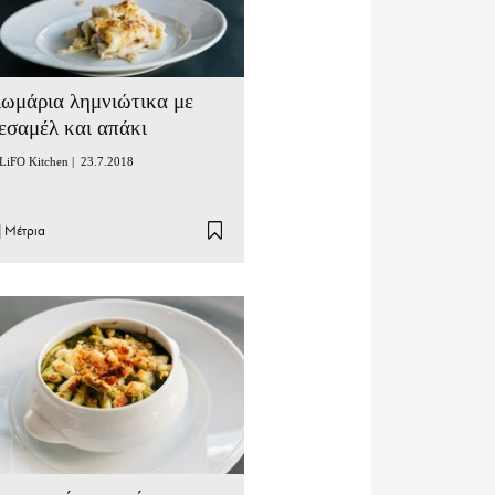
ωμάρια λημνιώτικα με
εσαμέλ και απάκι
LiFO Kitchen |
23.7.2018
|
Μέτρια