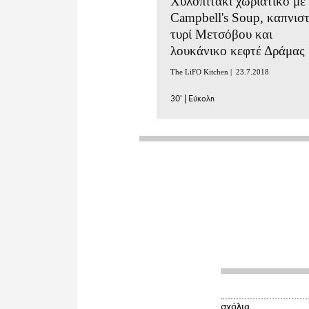
Χυλοπιτάκι χωριάτικο με
Campbell's Soup, καπνισ
τυρί Μετσόβου και
λουκάνικο κεφτέ Δράμας
The LiFO Kitchen |
23.7.2018
30'
|
Εύκολη
σχόλια