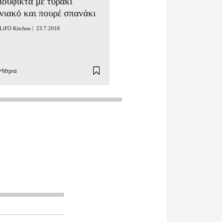
ιουφικτά με τυράκι
νιακό και πουρέ σπανάκι
LiFO Kitchen |
23.7.2018
Μέτρια