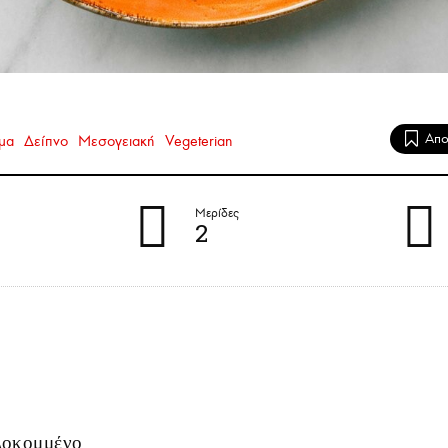
μα
Δείπνο
Μεσογειακή
Vegeterian
Μερίδες
2
ιλοκομμένο