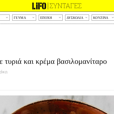
ΣΥΝΤΑΓΕΣ
ΓΕΥΜΑ
ΕΠΟΧΗ
ΔΥΣΚΟΛΙΑ
KOYZINA
Παράκαμψη
προς
το
κυρίως
περιεχόμενο
με τυριά και κρέμα βασιλομανίταρο
άκο.