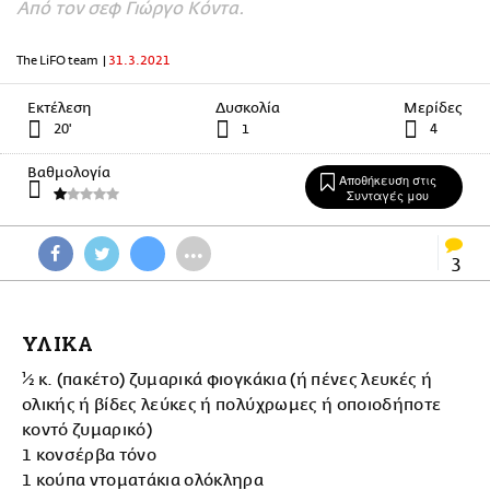
Από τον σεφ Γιώργο Κόντα.
The LiFO team
|
31.3.2021
Εκτέλεση
Δυσκολία
Μερίδες
20'
1
4
Βαθμολογία
Αποθήκευση στις
Συνταγές μου
•••
3
ΥΛΙΚΑ
½ κ. (πακέτο) ζυμαρικά φιογκάκια (ή πένες λευκές ή
ολικής ή βίδες λεύκες ή πολύχρωμες ή οποιοδήποτε
κοντό ζυμαρικό)
1 κονσέρβα τόνο
1 κούπα ντοματάκια ολόκληρα