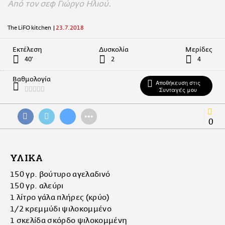
Από τον σεφ Γιώργο Ηλιού.
The LiFO kitchen
|
23.7.2018
Εκτέλεση
Δυσκολία
Μερίδες
40'
2
4
Βαθμολογία
Αποθήκευση στις
Συνταγές μου
•••
0
ΥΛΙΚΑ
150 γρ. βούτυρο αγελαδινό
150 γρ. αλεύρι
1 λίτρο γάλα πλήρες (κρύο)
1/2 κρεμμύδι ψιλοκομμένο
1 σκελίδα σκόρδο ψιλοκομμένη