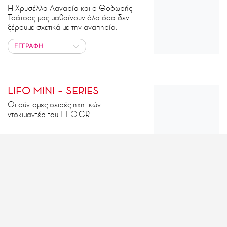
Η Χρυσέλλα Λαγαρία και ο Θοδωρής
Τσάτσος μας μαθαίνουν όλα όσα δεν
ξέρουμε σχετικά με την αναπηρία.
ΕΓΓΡΑΦΗ
LIFO MINI – SERIES
Οι σύντομες σειρές ηχητικών
ντοκιμαντέρ του LiFO.GR
ΕΓΓΡΑΦΗ
ΕΝΑΣ ΑΓΓΕΛΟΣ
Ο Άγγελος Παπαδημητρίου πριν από
40 χρόνια στο δωμάτιο του, ηχογραφεί
κασσέτες για τους φίλους του.