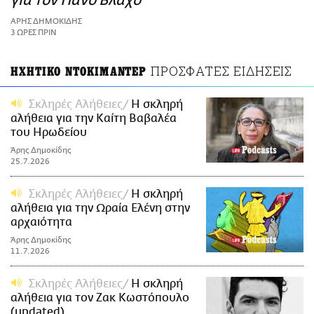
για τον Πάνο Βλάχο
ΑΜΠΑ
ΑΡΗΣ ΔΗΜΟΚΙΔΗΣ
PRINT
3 ΩΡΕΣ ΠΡΙΝ
ΠΡΟΣΦΑΤΕΣ ΕΙΔΗΣΕΙΣ
ΗΧΗΤΙΚΟ ΝΤΟΚΙΜΑΝΤΕΡ
Σκληρές Αλήθειες
Η σκληρή
αλήθεια για την Καίτη Βαβαλέα
του Ηρωδείου
Άρης Δημοκίδης
25.7.2026
Σκληρές Αλήθειες
Η σκληρή
αλήθεια για την Ωραία Ελένη στην
αρχαιότητα
Άρης Δημοκίδης
11.7.2026
Σκληρές Αλήθειες
H σκληρή
αλήθεια για τον Ζακ Κωστόπουλο
(updated)