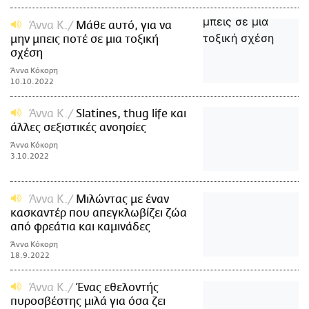
Άννα Κ.
Μάθε αυτό, για να
μην μπεις ποτέ σε μια τοξική
σχέση
Άννα Κόκορη
10.10.2022
Άννα Κ.
Slatines, thug life και
άλλες σεξιστικές ανοησίες
Άννα Κόκορη
3.10.2022
Άννα Κ.
Μιλώντας με έναν
κασκαντέρ που απεγκλωβίζει ζώα
από φρεάτια και καμινάδες
Άννα Κόκορη
18.9.2022
Άννα Κ.
Ένας εθελοντής
πυροσβέστης μιλά για όσα ζει