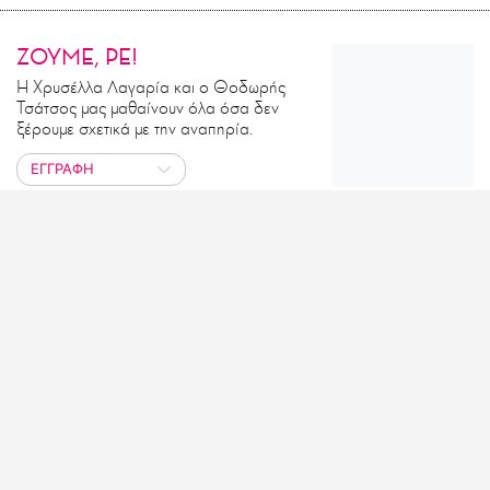
ΖΟΥΜΕ, ΡΕ!
Η Χρυσέλλα Λαγαρία και ο Θοδωρής
Τσάτσος μας μαθαίνουν όλα όσα δεν
ξέρουμε σχετικά με την αναπηρία.
ΕΓΓΡΑΦΗ
LIFO MINI – SERIES
Οι σύντομες σειρές ηχητικών
ντοκιμαντέρ του LiFO.GR
ΕΓΓΡΑΦΗ
ΕΝΑΣ ΑΓΓΕΛΟΣ