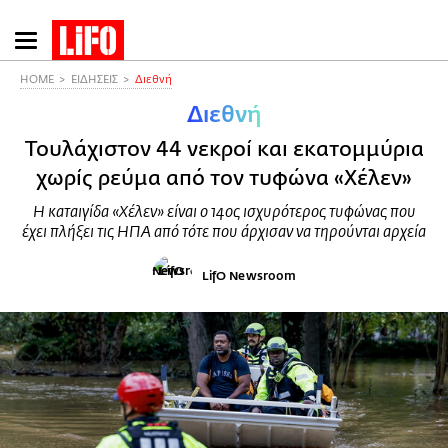
Παράκαμψη
προς
το
HOME
ΕΙΔΗΣΕΙΣ
Διεθνή
κυρίως
Διεθνή
περιεχόμενο
Τουλάχιστον 44 νεκροί και εκατομμύρια
χωρίς ρεύμα από τον τυφώνα «Χέλεν»
Η καταιγίδα «Χέλεν» είναι ο 14ος ισχυρότερος τυφώνας που
έχει πλήξει τις ΗΠΑ από τότε που άρχισαν να τηρούνται αρχεία
LifO Newsroom