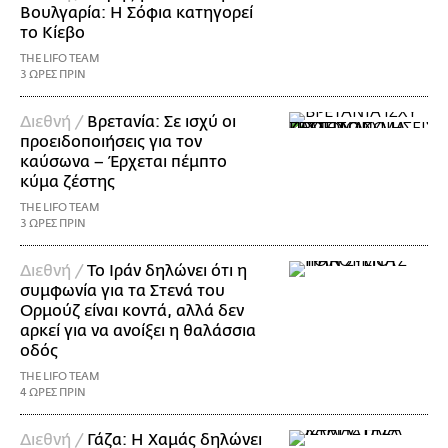
Βουλγαρία: Η Σόφια κατηγορεί
το Κίεβο
THE LIFO TEAM
3 ΩΡΕΣ ΠΡΙΝ
Διεθνή /
Βρετανία: Σε ισχύ οι
προειδοποιήσεις για τον
καύσωνα – Έρχεται πέμπτο
κύμα ζέστης
THE LIFO TEAM
3 ΩΡΕΣ ΠΡΙΝ
Διεθνή /
Το Ιράν δηλώνει ότι η
συμφωνία για τα Στενά του
Ορμούζ είναι κοντά, αλλά δεν
αρκεί για να ανοίξει η θαλάσσια
οδός
THE LIFO TEAM
4 ΩΡΕΣ ΠΡΙΝ
Διεθνή /
Γάζα: Η Χαμάς δηλώνει