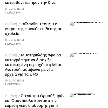
κατευθύνεται προς την Κίνα
THE LIFO TEAM
7 ΩΡΕΣ ΠΡΙΝ
Διεθνή /
Ταϊλάνδη: Στους 9 οι
νεκροί της φονικής επίθεσης σε
σχολείο
THE LIFO TEAM
8 ΩΡΕΣ ΠΡΙΝ
Διεθνή /
Μυστηριώδης σφαίρα
καταγράφηκε να διασχίζει
κατοικημένη περιοχή στη Μέση
Ανατολή, σύμφωνα με νέα
αρχεία για τα UFO
THE LIFO TEAM
8 ΩΡΕΣ ΠΡΙΝ
Διεθνή /
Στενά του Ορμούζ: Ιράν
και Ομάν «πολύ κοντά» στην
εύρεση νέας διαδρομής για τη