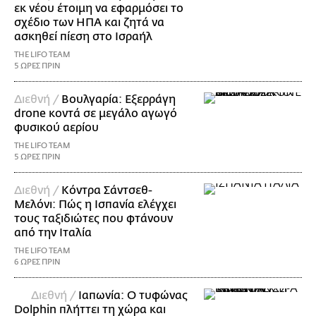
εκ νέου έτοιμη να εφαρμόσει το
σχέδιο των ΗΠΑ και ζητά να
ασκηθεί πίεση στο Ισραήλ
THE LIFO TEAM
5 ΩΡΕΣ ΠΡΙΝ
Διεθνή /
Βουλγαρία: Εξερράγη
drone κοντά σε μεγάλο αγωγό
φυσικού αερίου
THE LIFO TEAM
5 ΩΡΕΣ ΠΡΙΝ
Διεθνή /
Κόντρα Σάντσεθ-
Μελόνι: Πώς η Ισπανία ελέγχει
τους ταξιδιώτες που φτάνουν
από την Ιταλία
THE LIFO TEAM
6 ΩΡΕΣ ΠΡΙΝ
Διεθνή /
Ιαπωνία: Ο τυφώνας
Dolphin πλήττει τη χώρα και