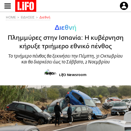
Παράκαμψη
προς
το
HOME
ΕΙΔΗΣΕΙΣ
Διεθνή
κυρίως
Διεθνή
περιεχόμενο
Πλημμύρες στην Ισπανία: Η κυβέρνηση
κήρυξε τριήμερο εθνικό πένθος
Το τριήμερο πένθος θα ξεκινήσει την Πέμπτη, 31 Οκτωβρίου
και θα διαρκέσει έως το Σάββατο, 2 Νοεμβρίου
LifO Newsroom