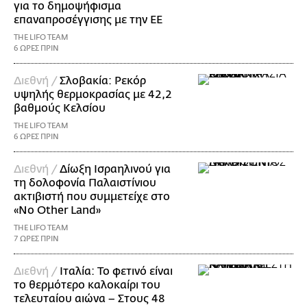
για το δημοψήφισμα
επαναπροσέγγισης με την ΕΕ
THE LIFO TEAM
6 ΩΡΕΣ ΠΡΙΝ
Διεθνή /
Σλοβακία: Ρεκόρ
υψηλής θερμοκρασίας με 42,2
βαθμούς Κελσίου
THE LIFO TEAM
6 ΩΡΕΣ ΠΡΙΝ
Διεθνή /
Δίωξη Ισραηλινού για
τη δολοφονία Παλαιστίνιου
ακτιβιστή που συμμετείχε στο
«No Other Land»
THE LIFO TEAM
7 ΩΡΕΣ ΠΡΙΝ
Διεθνή /
Ιταλία: Το φετινό είναι
το θερμότερο καλοκαίρι του
τελευταίου αιώνα – Στους 48