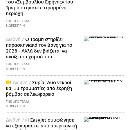
του «Συμβουλίου Ειρήνης» του
Τραμπ στην κατεστραμμένη
περιοχή
THE LIFO TEAM
8 ΩΡΕΣ ΠΡΙΝ
Διεθνή /
Ο Τραμπ στηρίζει
παρασκηνιακά τον Βανς για το
2028 - Αλλά δεν βιάζεται να
ανοίξει τα χαρτιά του
THE LIFO TEAM
8 ΩΡΕΣ ΠΡΙΝ
Διεθνή /
Συρία: Δύο νεκροί
και 13 τραυματίες από έκρηξη
βόμβας σε λεωφορείο
THE LIFO TEAM
8 ΩΡΕΣ ΠΡΙΝ
Διεθνή /
Η EasyJet συμφώνησε
να εξαγοραστεί από αμερικανική