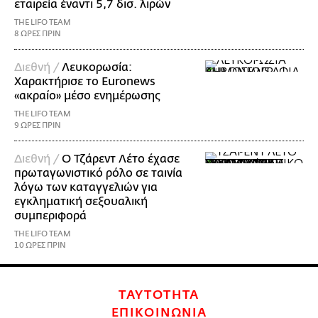
εταιρεία έναντι 5,7 δισ. λιρών
THE LIFO TEAM
8 ΩΡΕΣ ΠΡΙΝ
Διεθνή /
Λευκορωσία:
Χαρακτήρισε το Euronews
«ακραίο» μέσο ενημέρωσης
THE LIFO TEAM
9 ΩΡΕΣ ΠΡΙΝ
Διεθνή /
Ο Τζάρεντ Λέτο έχασε
πρωταγωνιστικό ρόλο σε ταινία
λόγω των καταγγελιών για
εγκληματική σεξουαλική
συμπεριφορά
THE LIFO TEAM
10 ΩΡΕΣ ΠΡΙΝ
ΤΑΥΤΟΤΗΤΑ
ΕΠΙΚΟΙΝΩΝΙΑ