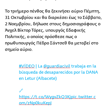
Το τριήμερο πένθος θα ξεκινήσει αύριο Πέμπτη,
31 Οκτωβρίου και θα διαρκέσει έως το Σάββατο,
2 Νοεμβρίου, δήλωσε στους δημοσιογράφους ο
Άνχελ Βίκτορ Τόρες, υπουργός Εδαφικής
Πολιτικής, ο οποίος πρόσθεσε πως ο
πρωθυπουργός Πέδρο Σάντσεθ θα μεταβεί στο
σημείο αύριο.
#VÍDEO
| La
@guardiacivil
trabaja en la
búsqueda de desaparecidos por la DANA
en Letur (Albacete)
🔗
https://t.co/WygvZkQ3Kj
pic.twitter.c
om/zNp0kuKepJ