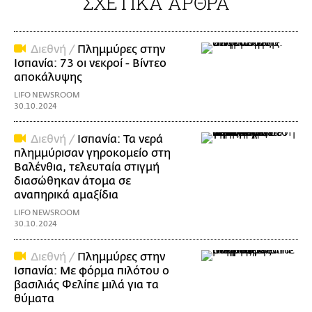
ΣΧΕΤΙΚΑ ΑΡΘΡΑ
Διεθνή /
Πλημμύρες στην
Ισπανία: 73 οι νεκροί - Βίντεο
αποκάλυψης
LIFO NEWSROOM
30.10.2024
Διεθνή /
Ισπανία: Τα νερά
πλημμύρισαν γηροκομείο στη
Βαλένθια, τελευταία στιγμή
διασώθηκαν άτομα σε
αναπηρικά αμαξίδια
LIFO NEWSROOM
30.10.2024
Διεθνή /
Πλημμύρες στην
Ισπανία: Με φόρμα πιλότου ο
βασιλιάς Φελίπε μιλά για τα
θύματα