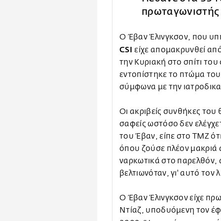
πρωταγωνιστής
Ο Έβαν Έλινγκσον, που υπή
CSI
είχε απομακρυνθεί από
την Κυριακή στο σπίτι του
εντοπίστηκε το πτώμα το
σύμφωνα με την ιατροδικα
Οι ακριβείς συνθήκες του 
σαφείς ωστόσο δεν ελέγχετ
του Έβαν, είπε στο TMZ ότι
όπου ζούσε πλέον μακριά α
ναρκωτικά στο παρελθόν, 
βελτιωνόταν, γι' αυτό τον 
Ο Έβαν Έλινγκσον είχε πρ
Ντίαζ, υποδυόμενη τον έφη