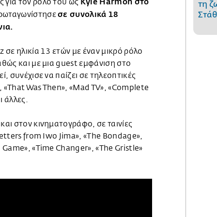
Kyle Harmon στο
ς για τον ρόλο του ως
τη ζ
σε συνολικά 18
Στάθ
πρωταγωνίστησε
νια.
z σε ηλικία 13 ετών με έναν μικρό ρόλο
καθώς και με μια guest εμφάνιση στο
εί, συνέχισε να παίζει σε τηλεοπτικές
, «That Was Then», «Mad TV», «Complete
ι άλλες.
 και στον κινηματογράφο, σε ταινίες
Letters from Iwo Jima», «The Bondage»,
e Game», «Time Changer», «The Gristle»