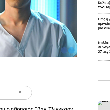
Κολομβί
τον Πά
Πώς η 
πριγκίπ
μία οι
Ιταλία
συναγε
27 μεγά
0
ου ο ηθοποιός Έβαν Έλινγκσον,