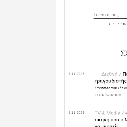
ΟΡΟΙ ΧΡΗΣ
Σ
Διεθνή /
Π
6.11.2023
τραγουδιστής
Frontman των The N
LIFO NEWSROOM
TV & Media /
6.11.2023
σκηνή που ο 
να «κοπεί»