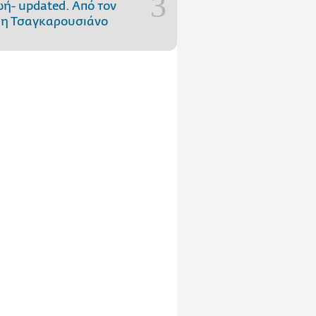
ωή- updated. Aπό τον
η Τσαγκαρουσιάνο