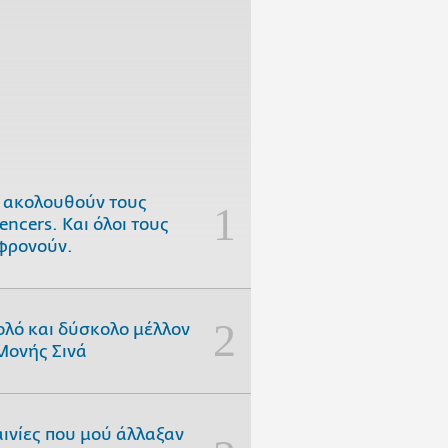
 ακολουθούν τους
uencers. Και όλοι τους
φρονούν.
ολό και δύσκολο μέλλον
Μονής Σινά
αινίες που μού άλλαξαν