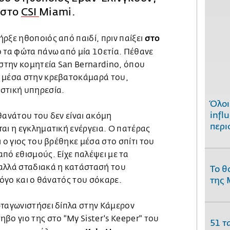
 στο
CSI
Miami.
στο
ρξε ηθοποιός από παιδί, πριν παίξει
 τα φώτα πάνω από μία 10ετία. Πέθανε
 στην κομητεία San Bernardino, όπου
υ μέσα στην κρεβατοκάμαρά του,
στική υπηρεσία.
Όλοι
infl
θανάτου του δεν είναι ακόμη
περι
αι η εγκληματική ενέργεια. Ο πατέρας
 ο γιος του βρέθηκε μέσα στο σπίτι του
πό εθισμούς. Είχε παλέψει με τα
αλλά σταδιακά η κατάστασή του
Το θ
της 
λόγο και ο θάνατός του σόκαρε.
ωταγωνιστήσει δίπλα στην Κάμερον
βο γιο της στο "My Sister's Keeper" του
51 τ