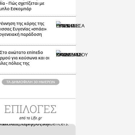
α - Πώς σχετίζεται με
μπλο Εσκομπάρ
γέννηση της κόρης της
ισσας Ευγενίας «σπάει»
κογενειακή παράδοση
: Στο ανώτατο επίπεδο
ρμού για καύσωνα και οι
λες πόλεις της
ΤΑ ΔΗΜΟΦΙΛΗ 30 ΗΜΕΡΩΝ
ΕΠΙΛΟΓΕΣ
από το Lifo.gr