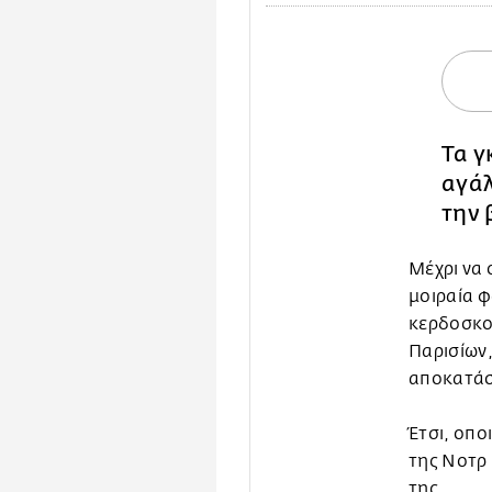
Τα γ
αγά
την 
Μέχρι να
μοιραία φ
κερδοσκο
Παρισίων,
αποκατάσ
Έτσι, οπο
της Νοτρ
της.