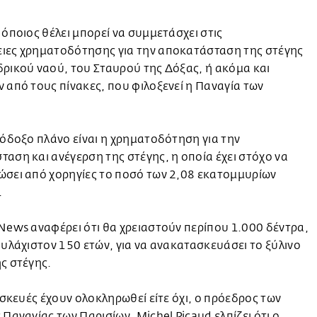
 όποιος θέλει μπορεί να συμμετάσχει στις
ιες χρηματοδότησης για την αποκατάσταση της στέγης
ρικού ναού, του Σταυρού της Δόξας, ή ακόμα και
 από τους πίνακες, που φιλοξενεί η Παναγία των
.
λόδοξο πλάνο είναι η χρηματοδότηση για την
αση και ανέγερση της στέγης, η οποία έχει στόχο να
ώσει από χορηγίες το ποσό των 2,08 εκατομμυρίων
.
News αναφέρει ότι θα χρειαστούν περίπου 1.000 δέντρα,
ουλάχιστον 150 ετών, για να ανακατασκευάσει το ξύλινο
ς στέγης.
πισκευές έχουν ολοκληρωθεί είτε όχι, ο πρόεδρος των
 Παναγίας των Παρισίων, Michel Picaud ελπίζει ότι ο