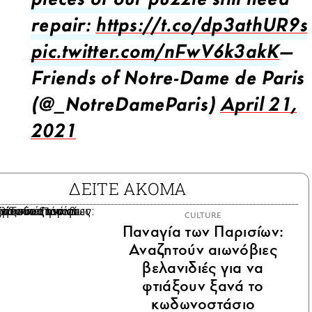
pieces of our puzzle still need
repair:
https://t.co/dp3athUR9s
pic.twitter.com/nFwV6k3akK
—
Friends of Notre-Dame de Paris
(@_NotreDameParis)
April 21,
2021
ΔΕΙΤΕ ΑΚΟΜΑ
CULTURE
Παναγία των Παρισίων:
Αναζητούν αιωνόβιες
βελανιδιές για να
φτιάξουν ξανά το
κωδωνοστάσιο