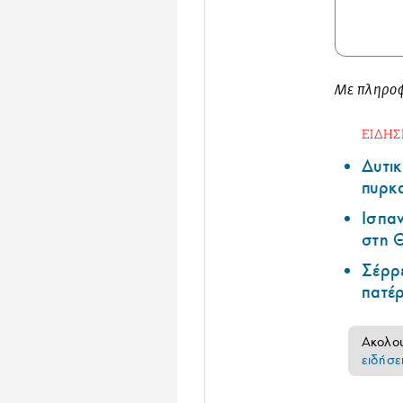
Με πληροφο
ΕΙΔΗΣ
Δυτικ
πυρκ
Ισπαν
στη Θ
Σέρρε
πατέ
Ακολο
ειδήσε