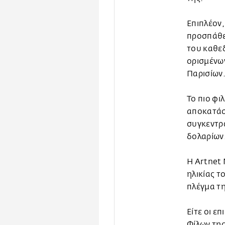
Επιπλέον,
προσπάθε
του καθεδ
ορισμένων
Παρισίων
Το πιο φι
αποκατάστ
συγκεντρ
δολαρίων
Η Artnet 
ηλικίας τ
πλέγμα τη
Είτε οι ε
Φίλων της