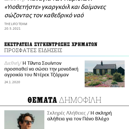
ΑΜΠΑ
«Υιοθετήστε» γκαργκόιλ και δαίμονες
PRINT
σώζοντας τον καθεδρικό ναό
THE LIFO TEAM
20.5.2021
ΕΚΣΤΡΑΤΕΙΑ ΣΥΓΚΕΝΤΡΩΣΗΣ ΧΡΗΜΑΤΩΝ
ΠΡΟΣΦΑΤΕΣ ΕΙΔΗΣΕΙΣ
Διεθνή
Η Τίλντα Σουίντον
προσπαθεί να σώσει την μοναδική
αγροικία του Ντέρεκ Τζάρμαν
24.1.2020
ΔΗΜΟΦΙΛΗ
ΘΕΜΑΤΑ
Σκληρές Αλήθειες
H σκληρή
αλήθεια για τον Πάνο Βλάχο