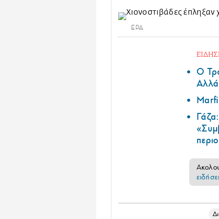
EPA
ΕΙΔΗΣ
Ο Τρα
Αλλά 
Marf
Γάζα
«Συμ
περι
Ακολο
ειδήσε
Δ