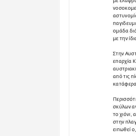
με ελαφρά
νοσοκομε
αστυνομία
παγιδευμέ
ομάδα δι
με την ίδ
Στην Αυστ
επαρχία 
αυστριακή
από τις π
κατάφερα
Περισσότε
σκύλων α
το χιόνι,
στην πλαγ
ειπωθεί ο