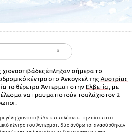
0
ς χιονοστιβάδες έπληξαν σήμερα το
οδρομικό κέντρο στο Άνκογκελ της
Αυστρίας
μία το θέρετρο Άντερματ στην
Ελβετία
, με
έλεσμα να τραυματιστούν τουλάχιστον 2
ρωποι.
 μεγάλη χιονοστιβάδα καταπλάκωσε την πίστα στο
μικό κέντρο του Άντερματ, δύο άνθρωποι ανασύρθηκαν