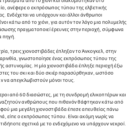
 τραύματα από το χιόνι και διακομίστηκαν στο
ίο, ανέφερε ο εκπρόσωπος τύπου της ελβετικής
ς. Ενδέχεται να υπάρχουν και άλλοι άνθρωποι
νοι κάτω από το χιόνι, για αυτόν τον λόγο μια πολυμελής
άσωσης πραγματοποιεί έρευνες στην περιοχή, σύμφωνα
ια πηγή.
ρία, τρεις χιονοστιβάδες έπληξαν το Άνκογκελ, στην
Καρινθία, γνωστοποίησε ένας εκπρόσωπος τύπου της
ς αστυνομίας. Η μία χιονοστιβάδα έπληξε περιοχή έξω
ίστες του σκι και δύο σκιέρ παρασύρθηκαν, ωστόσο
ν να απεγκλωβιστούν μόνοι τους.
ροι από 60 διασώστες, με τη συνδρομή ελικοπτέρων και
ναζητούν ανθρώπους που πιθανόν θάφτηκαν κάτω από
 αφού μια μεγάλη χιονοστιβάδα έπεσε απευθείας πάνω
ιά, είπε ο εκπρόσωπος τύπου. Είναι ακόμη νωρίς να
,τιδήποτε σχετικά με το ενδεχόμενο να υπάρχουν νεκροί.