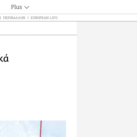
Plus
ς
Θέματα
ΠΕΡΙΒΆΛΛΟΝ
EUROPEAN LIFO
Συνεντεύξεις
ς
Videos
τα
Αφιερώματα
t
Ζώδια
κά
Εξομολογήσεις
Blogs
μη
Οι Αθηναίοι
ς
Απώλειες
Lgbtqi+
Επιλογές