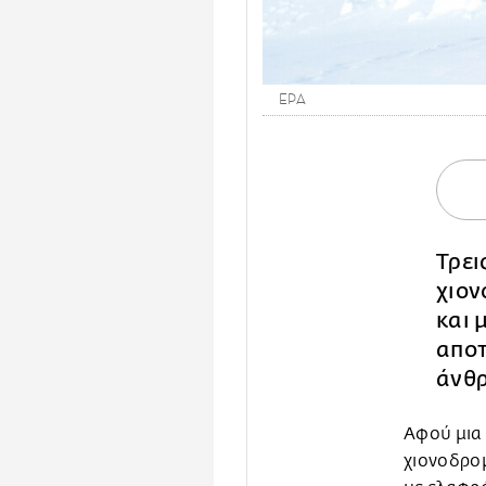
EPA
Τρει
χιον
και 
αποτ
άνθ
Αφού μια
χιονοδρο