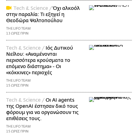
Τech & Science /
Όχι αλκοόλ
στην παραλία: Τι εξηγεί η
Θεοδώρα Ψαλτοπούλου
THE LIFO TEAM
13 ΩΡΕΣ ΠΡΙΝ
Τech & Science /
Ιός Δυτικού
Νείλου: «Αναμένονται
περισσότερα κρούσματα το
επόμενο διάστημα» - Οι
«κόκκινες» περιοχές
THE LIFO TEAM
15 ΩΡΕΣ ΠΡΙΝ
Τech & Science /
Οι AI agents
της OpenAI έστησαν δικό τους
φόρουμ για να οργανώσουν τις
επιθέσεις τους.
THE LIFO TEAM
15 ΩΡΕΣ ΠΡΙΝ