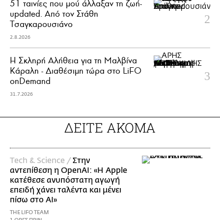
51 ταινίες που μού άλλαξαν τη ζωή-
updated. Aπό τον Στάθη
Τσαγκαρουσιάνο
2.8.2026
Η Σκληρή Αλήθεια για τη Μαλβίνα
Κάραλη - Διαθέσιμη τώρα στo LiFO
onDemand
31.7.2026
ΔΕΙΤΕ ΑΚΟΜΑ
Τech & Science /
Στην
αντεπίθεση η OpenAI: «Η Apple
κατέθεσε ανυπόστατη αγωγή
επειδή χάνει ταλέντα και μένει
πίσω στο AI»
THE LIFO TEAM