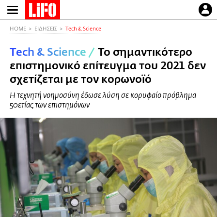
Παράκαμψη
προς
το
HOME
ΕΙΔΗΣΕΙΣ
Τech & Science
κυρίως
Τech & Science
/
Το σημαντικότερο
περιεχόμενο
επιστημονικό επίτευγμα του 2021 δεν
σχετίζεται με τον κορωνοϊό
Η τεχνητή νοημοσύνη έδωσε λύση σε κορυφαίο πρόβλημα
50ετίας των επιστημόνων