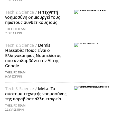
1 ΩΡΕΣ ΠΡΙΝ
Τech & Science /
Η τεχνητή
νοημοσύνη δημιουργεί τους
πρώτους συνθετικούς ιούς
THE LIFO TEAM
2 ΩΡΕΣ ΠΡΙΝ
Τech & Science /
Demis
Hassabis: Ποιος είναι ο
Ελληνοκύπριος Νομπελίστας
που αναλαμβάνει την AI της
Google
THE LIFO TEAM
9 ΩΡΕΣ ΠΡΙΝ
Τech & Science /
Meta: Το
σύστημα τεχνητής νοημοσύνης
της παραβίασε άλλη εταιρεία
THE LIFO TEAM
11 ΩΡΕΣ ΠΡΙΝ