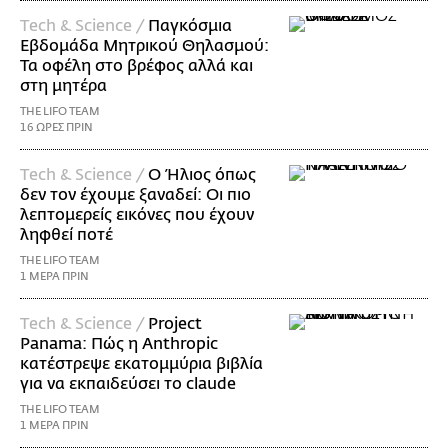
Τech & Science /
Παγκόσμια
Εβδομάδα Μητρικού Θηλασμού:
Τα οφέλη στο βρέφος αλλά και
στη μητέρα
THE LIFO TEAM
16 ΩΡΕΣ ΠΡΙΝ
Τech & Science /
Ο Ήλιος όπως
δεν τον έχουμε ξαναδεί: Οι πιο
λεπτομερείς εικόνες που έχουν
ληφθεί ποτέ
THE LIFO TEAM
1 ΜΕΡΑ ΠΡΙΝ
Τech & Science /
Project
Panama: Πώς η Anthropic
κατέστρεψε εκατομμύρια βιβλία
για να εκπαιδεύσει το claude
THE LIFO TEAM
1 ΜΕΡΑ ΠΡΙΝ